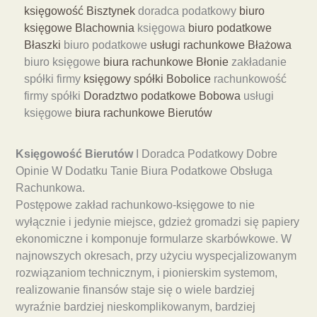
księgowość Bisztynek
doradca podatkowy
biuro
księgowe Blachownia
księgowa
biuro podatkowe
Błaszki
biuro podatkowe
usługi rachunkowe Błażowa
biuro księgowe
biura rachunkowe Błonie
zakładanie
spółki firmy
księgowy spółki Bobolice
rachunkowość
firmy spółki
Doradztwo podatkowe Bobowa
usługi
księgowe
biura rachunkowe Bierutów
Księgowość Bierutów
I Doradca Podatkowy Dobre
Opinie W Dodatku Tanie Biura Podatkowe Obsługa
Rachunkowa.
Postępowe zakład rachunkowo-księgowe to nie
wyłącznie i jedynie miejsce, gdzież gromadzi się papiery
ekonomiczne i komponuje formularze skarbówkowe. W
najnowszych okresach, przy użyciu wyspecjalizowanym
rozwiązaniom technicznym, i pionierskim systemom,
realizowanie finansów staje się o wiele bardziej
wyraźnie bardziej nieskomplikowanym, bardziej