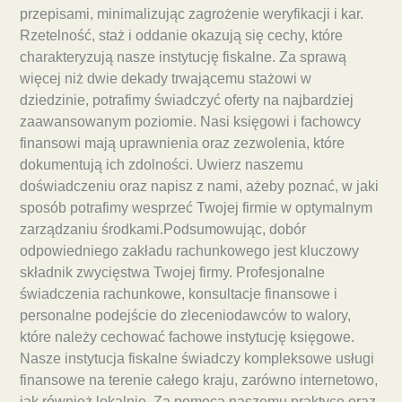
przepisami, minimalizując zagrożenie weryfikacji i kar.
Rzetelność, staż i oddanie okazują się cechy, które
charakteryzują nasze instytucję fiskalne. Za sprawą
więcej niż dwie dekady trwającemu stażowi w
dziedzinie, potrafimy świadczyć oferty na najbardziej
zaawansowanym poziomie. Nasi księgowi i fachowcy
finansowi mają uprawnienia oraz zezwolenia, które
dokumentują ich zdolności. Uwierz naszemu
doświadczeniu oraz napisz z nami, ażeby poznać, w jaki
sposób potrafimy wesprzeć Twojej firmie w optymalnym
zarządzaniu środkami.Podsumowując, dobór
odpowiedniego zakładu rachunkowego jest kluczowy
składnik zwycięstwa Twojej firmy. Profesjonalne
świadczenia rachunkowe, konsultacje finansowe i
personalne podejście do zleceniodawców to walory,
które należy cechować fachowe instytucję księgowe.
Nasze instytucja fiskalne świadczy kompleksowe usługi
finansowe na terenie całego kraju, zarówno internetowo,
jak również lokalnie. Za pomocą naszemu praktyce oraz