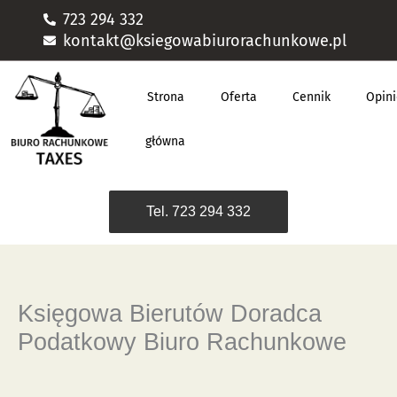
Przejdź
723 294 332
do
kontakt@ksiegowabiurorachunkowe.pl
treści
Strona
Oferta
Cennik
Opin
główna
Tel. 723 294 332
Księgowa Bierutów Doradca
Podatkowy Biuro Rachunkowe