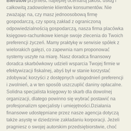
Bierutów
przynieść najlepiej ocenianą jakość usług i
całkowitą zadowolenie klientów konsumentów. Nie
zważając na, czy masz jednoosobową firmę
gospodarczą, czy sporą zakład z ograniczoną
odpowiedzialnością gospodarczą, nasza firma placówka
księgowo-rachunkowe kieruje swoje zlecenia do Twoich
preferencji życzeń. Mamy praktykę w serwisie spółek z
wielorakich gałęzi, co zapewnia nam proponować
systemy uszyte na miarę. Nasz doradca finansowy
doradca skarbówkowy udzieli wsparcia Twojej firmie w
efektywizacji fiskalnej, abyś był w stanie korzystać
zdobywać korzyści z dostępnych udogodnień preferencji
i zwolnień, a w ten sposób uszczuplić daniny opłacalne.
Solidna specjalista księgowy to skarb dla dowolnej
organizacji, dlatego powinno się wybrać postawić na
profesjonalizm specjalisty i umiejętności.Działania
finansowe udostępniane przez nasze agencja dotyczą
także asystę w dziedzinie zakładaniu korporacji. Jeżeli
pragniesz o swojej autorskim przedsiębiorstwie, choć