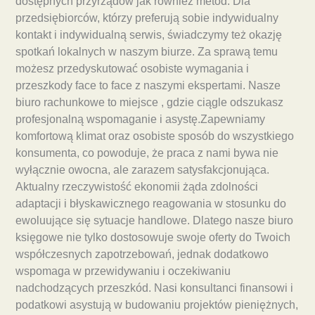
dostępnych przyrządów jak również metod. Dla
przedsiębiorców, którzy preferują sobie indywidualny
kontakt i indywidualną serwis, świadczymy też okazję
spotkań lokalnych w naszym biurze. Za sprawą temu
możesz przedyskutować osobiste wymagania i
przeszkody face to face z naszymi ekspertami. Nasze
biuro rachunkowe to miejsce , gdzie ciągle odszukasz
profesjonalną wspomaganie i asystę.Zapewniamy
komfortową klimat oraz osobiste sposób do wszystkiego
konsumenta, co powoduje, że praca z nami bywa nie
wyłącznie owocna, ale zarazem satysfakcjonująca.
Aktualny rzeczywistość ekonomii żąda zdolności
adaptacji i błyskawicznego reagowania w stosunku do
ewoluujące się sytuacje handlowe. Dlatego nasze biuro
księgowe nie tylko dostosowuje swoje oferty do Twoich
współczesnych zapotrzebowań, jednak dodatkowo
wspomaga w przewidywaniu i oczekiwaniu
nadchodzących przeszkód. Nasi konsultanci finansowi i
podatkowi asystują w budowaniu projektów pieniężnych,