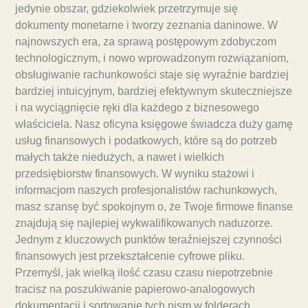
jedynie obszar, gdziekolwiek przetrzymuje się
dokumenty monetarne i tworzy zeznania daninowe. W
najnowszych era, za sprawą postępowym zdobyczom
technologicznym, i nowo wprowadzonym rozwiązaniom,
obsługiwanie rachunkowości staje się wyraźnie bardziej
bardziej intuicyjnym, bardziej efektywnym skuteczniejsze
i na wyciągnięcie ręki dla każdego z biznesowego
właściciela. Nasz oficyna księgowe świadcza duży gamę
usług finansowych i podatkowych, które są do potrzeb
małych także niedużych, a nawet i wielkich
przedsiębiorstw finansowych. W wyniku stażowi i
informacjom naszych profesjonalistów rachunkowych,
masz szansę być spokojnym o, że Twoje firmowe finanse
znajdują się najlepiej wykwalifikowanych naduzorze.
Jednym z kluczowych punktów teraźniejszej czynności
finansowych jest przekształcenie cyfrowe pliku.
Przemyśl, jak wielką ilość czasu czasu niepotrzebnie
tracisz na poszukiwanie papierowo-analogowych
dokumentacji i sortowanie tych pism w folderach.