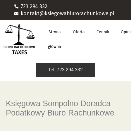
Przejdź
723 294 332
do
kontakt@ksiegowabiurorachunkowe.pl
treści
Strona
Oferta
Cennik
Opin
główna
Tel. 723 294 332
Księgowa Sompolno Doradca
Podatkowy Biuro Rachunkowe