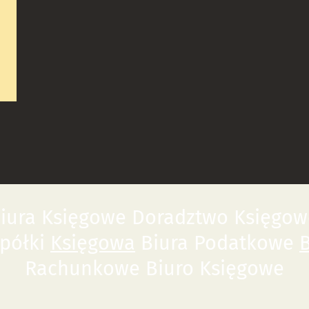
ura Księgowe Doradztwo Księgowe
Spółki
Księgowa
Biura Podatkowe
Rachunkowe Biuro Księgowe