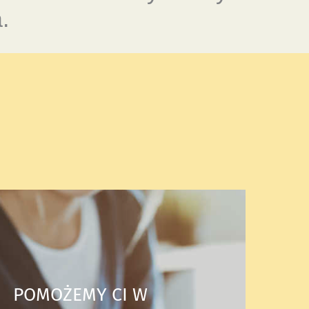
.
POMOŻEMY CI W