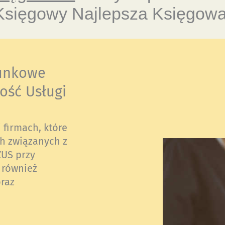
Księgowy Najlepsza Księgowa
unkowe
ość Usługi
 firmach, które
h związanych z
ZUS przy
 również
raz