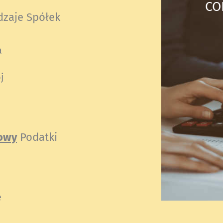
CO
dzaje Spółek
a
j
owy
Podatki
e