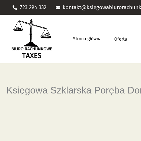
Przejdź
723 294 332
kontakt@ksiegowabiurorachunk
do
treści
Strona główna
Oferta
Księgowa Szklarska Poręba D