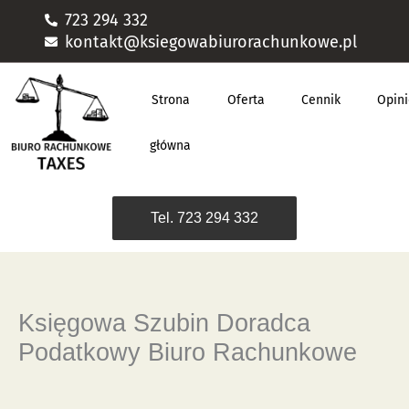
Przejdź
723 294 332
do
kontakt@ksiegowabiurorachunkowe.pl
treści
Strona
Oferta
Cennik
Opin
główna
Tel. 723 294 332
Księgowa Szubin Doradca
Podatkowy Biuro Rachunkowe