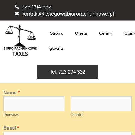
Przejdź
723 294 332
do
kontakt@ksiegowabiurorachunkowe.pl
treści
Strona
Oferta
Cennik
Opini
główna
Tel. 723 294 332
Name
*
Pierwszy
Ostatni
Email
*