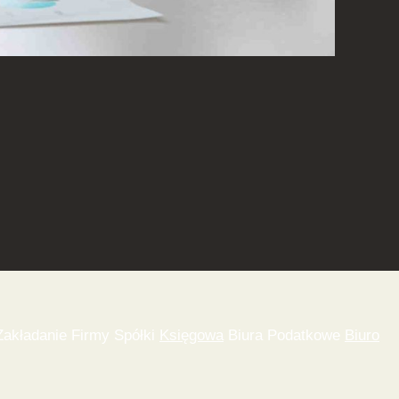
akładanie Firmy Spółki
Księgowa
Biura Podatkowe
Biuro