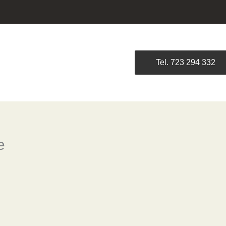
Tel. 723 294 332
e