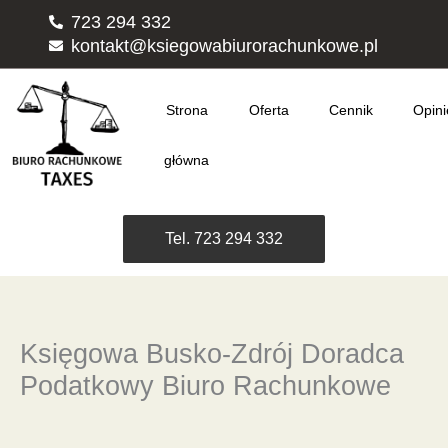
Przejdź
723 294 332
do
kontakt@ksiegowabiurorachunkowe.pl
treści
Strona
Oferta
Cennik
Opini
główna
Tel. 723 294 332
Księgowa Busko-Zdrój Doradca
Podatkowy Biuro Rachunkowe