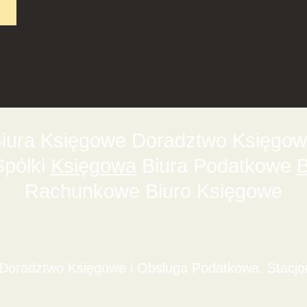
ura Księgowe Doradztwo Księgowe
Spółki
Księgowa
Biura Podatkowe
B
Rachunkowe Biuro Księgowe
oradztwo Księgowe i Obsługa Podatkowa. Stacjona