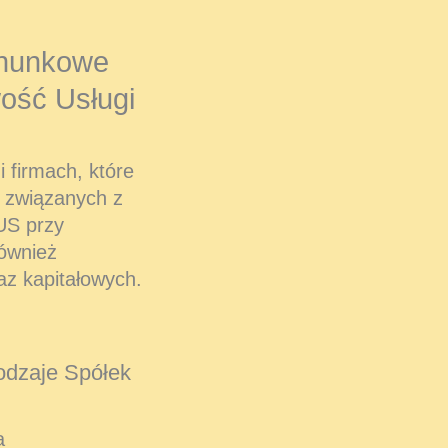
hunkowe
ość Usługi
 firmach, które
 związanych z
US przy
również
az kapitałowych.
dzaje Spółek
a