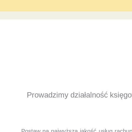
Prowadzimy działalność księgow
Postaw na najwyższą jakość usług rachu