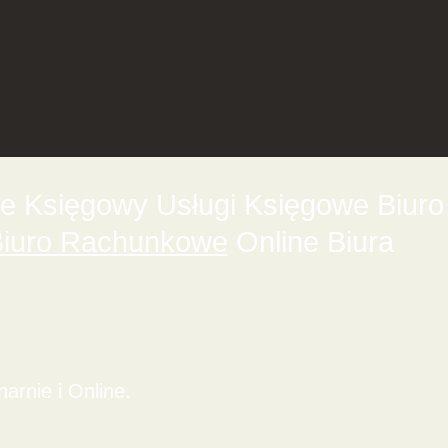
 Księgowy Usługi Księgowe Biuro
iuro Rachunkowe
Online Biura
rnie i Online.