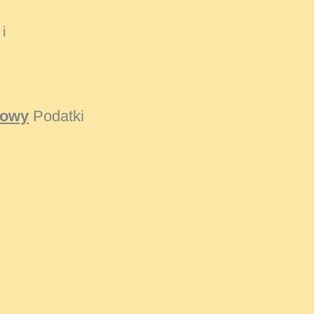
i
kowy
Podatki
e