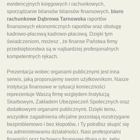
ewidencyjnych księgowych i rachunkowych,
sporządzanie bilansów bilansów finansowych,
biuro
rachunkowe Dąbrowa Tarnowska
raportów
finansowych ekonomicznych raportów oraz obsługę
kadrowo-płacową kadrowo-płacową. Dzięki tym
świadczeniom, możesz , że finanse Państwa firmy
przedsiębiorstwa są w najbardziej profesjonalnych
kompetentnych rękach.
Prezentacja wobec organami publicznymi jest inna
serwis, jaką proponujemy swoim użytkownikom. Nasze
instytucja finansowe w sytuacji konieczności
reprezentuje Waszą firmę względem Instytucją
Skarbowym, Zakładem Ubezpieczeń Społecznych oraz
dodatkowymi organami publicznymi. Dzięki temu,
wszystkie zagadnienia oficjalne pozostają rozstrzygane
bezproblemowo i bez kłopotów, i Ty potrafisz skupić się
na administrowaniu działalności. Nasi profesjonalni
finansiści oraz fachowcy finansowi dbają o to, żeby