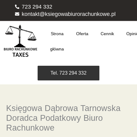
Przejdź
723 294 332
do
kontakt@ksiegowabiurorachunkowe.pl
treści
Strona
Oferta
Cennik
Opini
główna
Tel. 723 294 332
Księgowa Dąbrowa Tarnowska
Doradca Podatkowy Biuro
Rachunkowe