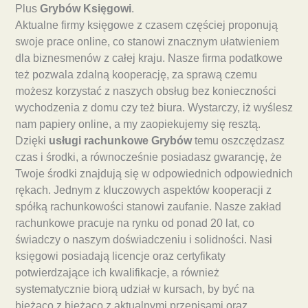
Plus
Grybów Księgowi
.
Aktualne firmy księgowe z czasem częściej proponują
swoje prace online, co stanowi znacznym ułatwieniem
dla biznesmenów z całej kraju. Nasze firma podatkowe
też pozwala zdalną kooperację, za sprawą czemu
możesz korzystać z naszych obsług bez konieczności
wychodzenia z domu czy też biura. Wystarczy, iż wyślesz
nam papiery online, a my zaopiekujemy się resztą.
Dzięki
usługi rachunkowe Grybów
temu oszczędzasz
czas i środki, a równocześnie posiadasz gwarancję, że
Twoje środki znajdują się w odpowiednich odpowiednich
rękach. Jednym z kluczowych aspektów kooperacji z
spółką rachunkowości stanowi zaufanie. Nasze zakład
rachunkowe pracuje na rynku od ponad 20 lat, co
świadczy o naszym doświadczeniu i solidności. Nasi
księgowi posiadają licencje oraz certyfikaty
potwierdzające ich kwalifikacje, a również
systematycznie biorą udział w kursach, by być na
bieżąco z bieżąco z aktualnymi przepisami oraz