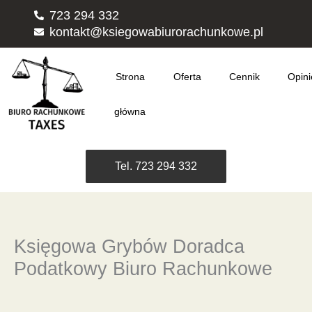
Przejdź
723 294 332
do
kontakt@ksiegowabiurorachunkowe.pl
treści
Strona
Oferta
Cennik
Opini
główna
Tel. 723 294 332
Księgowa Grybów Doradca
Podatkowy Biuro Rachunkowe