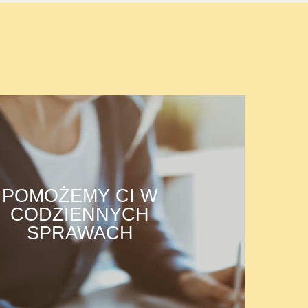
POMOŻEMY CI W
CODZIENNYCH
SPRAWACH