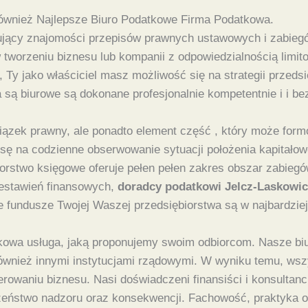
wnież Najlepsze Biuro Podatkowe Firma Podatkowa.
ujący znajomości przepisów prawnych ustawowych i zabiegó
rzeniu biznesu lub kompanii z odpowiedzialnością limitow
Ty jako właściciel masz możliwość się na strategii przeds
są biurowe są dokonane profesjonalnie kompetentnie i i be
iązek prawny, ale ponadto element część , który może form
ę na codzienne obserwowanie sytuacji położenia kapitałowe
orstwo księgowe oferuje pełen pełen zakres obszar zabieg
estawień finansowych,
doradcy podatkowi Jelcz-Laskowi
e fundusze Twojej Waszej przedsiębiorstwa są w najbardzie
owa usługa, jaką proponujemy swoim odbiorcom. Nasze biur
wnież innymi instytucjami rządowymi. W wyniku temu, wsz
rowaniu biznesu. Nasi doświadczeni finansiści i konsultanci
zeństwo nadzoru oraz konsekwencji. Fachowość, praktyka or