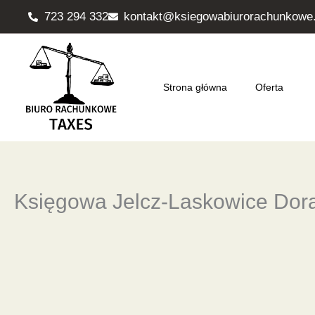
Przejdź
723 294 332
kontakt@ksiegowabiurorachunkowe.
do
treści
Strona główna
Oferta
Księgowa Jelcz-Laskowice Do