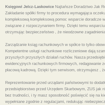
Księgowi Jelcz-Laskowice
Najtańsze Doradztwo Jak Ró
Zakładanie spółki firmy to procedura wymagająca oczek
kompleksową kompleksową pomoc wsparcie doradcze w two
związane z rozpoczynaniem firmy. Dzięki temu wsparciu, 
otrzymując bezpieczeństwo , że nieodzowne zagadnienia 
Zarządzanie ksiąg rachunkowych w spółce to tylko obow
Kompetentne usługi rachunkowe rozliczeniowe dają szans
przyszłych przyszłych działań ruchów. Nasza przedsiębi
ewidencyjnych rachunkowych firmowych, redagowanie z
płacową kadrową. Dzięki tym serwisom, otrzymujesz , ż
Reprezentowanie przed urządami państwowymi to dodatk
przedsiębiorstwo przed Urzędem Skarbowym, ZUS jak ró
bez trudności, i ty masz sposobność poświęcić się na kie
wypełniane zgodnie z regulacjami, redukując niebezpiec