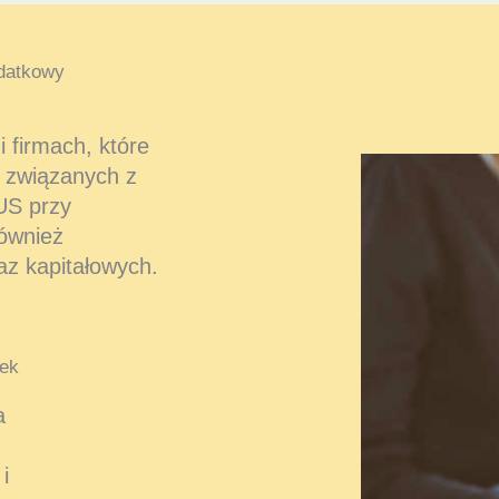
datkowy
 firmach, które
 związanych z
US przy
również
az kapitałowych.
ek
a
i