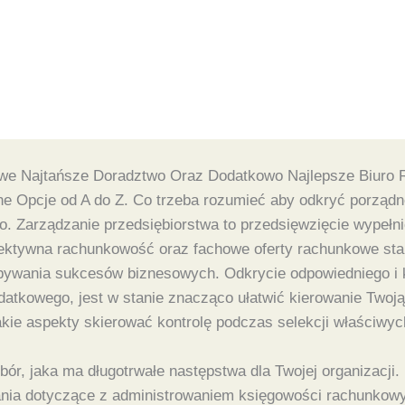
owe Najtańsze Doradztwo Oraz Dodatkowo Najlepsze Biuro
 Opcje od A do Z. Co trzeba rozumieć aby odkryć porządne
o. Zarządzanie przedsiębiorstwa to przedsięwzięcie wypełn
 Efektywna rachunkowość oraz fachowe oferty rachunkowe st
bywania sukcesów biznesowych. Odkrycie odpowiedniego i k
odatkowego, jest w stanie znacząco ułatwić kierowanie Twoj
 jakie aspekty skierować kontrolę podczas selekcji właściw
ór, jaka ma długotrwałe następstwa dla Twojej organizacji. 
ania dotyczące z administrowaniem księgowości rachunkow