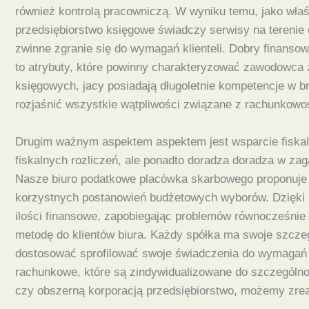
również kontrolą pracowniczą. W wyniku temu, jako właś
przedsiębiorstwo księgowe świadczy serwisy na terenie 
zwinne zgranie się do wymagań klienteli. Dobry finans
to atrybuty, które powinny charakteryzować zawodowca 
księgowych, jacy posiadają długoletnie kompetencje w b
rozjaśnić wszystkie wątpliwości związane z rachunkowoś
Drugim ważnym aspektem aspektem jest wsparcie fiskal
fiskalnych rozliczeń, ale ponadto doradza doradza w za
Nasze biuro podatkowe placówka skarbowego proponuje 
korzystnych postanowień budżetowych wyborów. Dzięk
ilości finansowe, zapobiegając problemów równocześnie
metodę do klientów biura. Każdy spółka ma swoje szczegó
dostosować sprofilować swoje świadczenia do wymagań s
rachunkowe, które są zindywidualizowane do szczególnoś
czy obszerną korporacją przedsiębiorstwo, możemy zreal