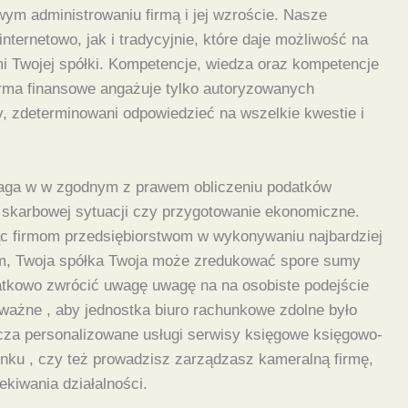
wym administrowaniu firmą i jej wzroście. Nasze
internetowo, jak i tradycyjnie, które daje możliwość na
i Twojej spółki. Kompetencje, wiedza oraz kompetencje
irma finansowe angażuje tylko autoryzowanych
y, zdeterminowani odpowiedzieć na wszelkie kwestie i
maga w w zgodnym z prawem obliczeniu podatków
e skarbowej sytuacji czy przygotowanie ekonomiczne.
c firmom przedsiębiorstwom w wykonywaniu najbardziej
m, Twoja spółka Twoja może zredukować spore sumy
datkowo zwrócić uwagę uwagę na na osobiste podejście
 ważne , aby jednostka biuro rachunkowe zdolne było
cza personalizowane usługi serwisy księgowe księgowo-
unku , czy też prowadzisz zarządzasz kameralną firmę,
kiwania działalności.