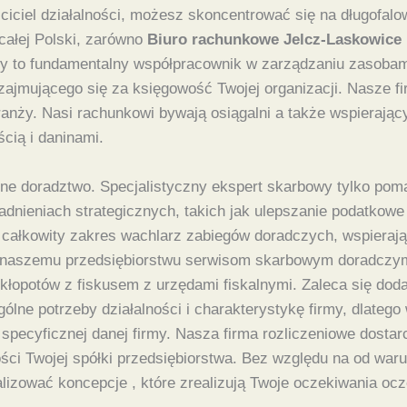
ciciel działalności, możesz skoncentrować się na długofalo
całej Polski, zarówno
Biuro rachunkowe Jelcz-Laskowice
owy to fundamentalny współpracownik w zarządzaniu zasobam
zajmującego się za księgowość Twojej organizacji. Nasze f
ranży. Nasi rachunkowi bywają osiągalni a także wspierając
cią i daninami.
ne doradztwo. Specjalistyczny ekspert skarbowy tylko po
gadnieniach strategicznych, takich jak ulepszanie podatkow
całkowity zakres wachlarz zabiegów doradczych, wspierają
i naszemu przedsiębiorstwu serwisom skarbowym doradczy
 kłopotów z fiskusem z urzędami fiskalnymi. Zaleca się do
lne potrzeby działalności i charakterystykę firmy, dlatego
pecyficznej danej firmy. Nasza firma rozliczeniowe dostar
ci Twojej spółki przedsiębiorstwa. Bez względu na od war
izować koncepcje , które zrealizują Twoje oczekiwania ocze