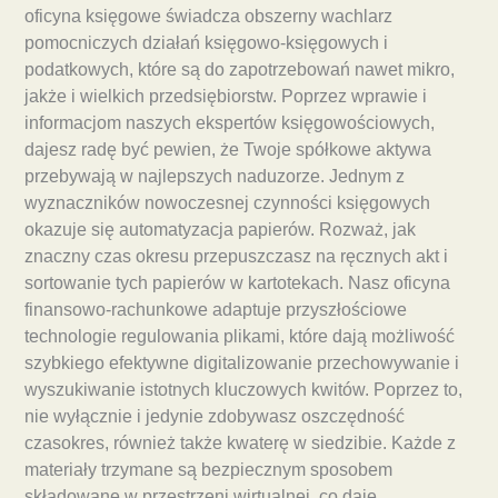
oficyna księgowe świadcza obszerny wachlarz
pomocniczych działań księgowo-księgowych i
podatkowych, które są do zapotrzebowań nawet mikro,
jakże i wielkich przedsiębiorstw. Poprzez wprawie i
informacjom naszych ekspertów księgowościowych,
dajesz radę być pewien, że Twoje spółkowe aktywa
przebywają w najlepszych naduzorze. Jednym z
wyznaczników nowoczesnej czynności księgowych
okazuje się automatyzacja papierów. Rozważ, jak
znaczny czas okresu przepuszczasz na ręcznych akt i
sortowanie tych papierów w kartotekach. Nasz oficyna
finansowo-rachunkowe adaptuje przyszłościowe
technologie regulowania plikami, które dają możliwość
szybkiego efektywne digitalizowanie przechowywanie i
wyszukiwanie istotnych kluczowych kwitów. Poprzez to,
nie wyłącznie i jedynie zdobywasz oszczędność
czasokres, również także kwaterę w siedzibie. Każde z
materiały trzymane są bezpiecznym sposobem
składowane w przestrzeni wirtualnej, co daje