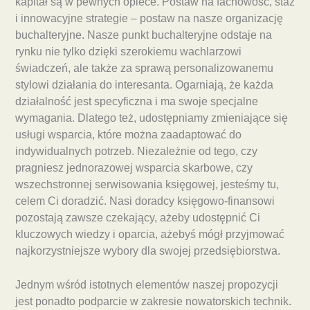
kapitał są w pewnych opiece. Postaw na fachowość, staż
i innowacyjne strategie – postaw na nasze organizację
buchalteryjne. Nasze punkt buchalteryjne odstaje na
rynku nie tylko dzięki szerokiemu wachlarzowi
świadczeń, ale także za sprawą personalizowanemu
stylowi działania do interesanta. Ogarniają, że każda
działalność jest specyficzna i ma swoje specjalne
wymagania. Dlatego też, udostępniamy zmieniające się
usługi wsparcia, które można zaadaptować do
indywidualnych potrzeb. Niezależnie od tego, czy
pragniesz jednorazowej wsparcia skarbowe, czy
wszechstronnej serwisowania księgowej, jesteśmy tu,
celem Ci doradzić. Nasi doradcy księgowo-finansowi
pozostają zawsze czekający, ażeby udostępnić Ci
kluczowych wiedzy i oparcia, ażebyś mógł przyjmować
najkorzystniejsze wybory dla swojej przedsiębiorstwa.
Jednym wśród istotnych elementów naszej propozycji
jest ponadto podparcie w zakresie nowatorskich technik.