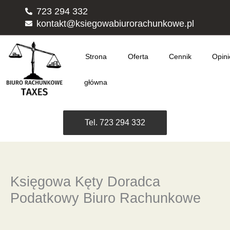
Przejdź
723 294 332
do
kontakt@ksiegowabiurorachunkowe.pl
treści
Strona
Oferta
Cennik
Opini
główna
Tel. 723 294 332
Księgowa Kęty Doradca
Podatkowy Biuro Rachunkowe