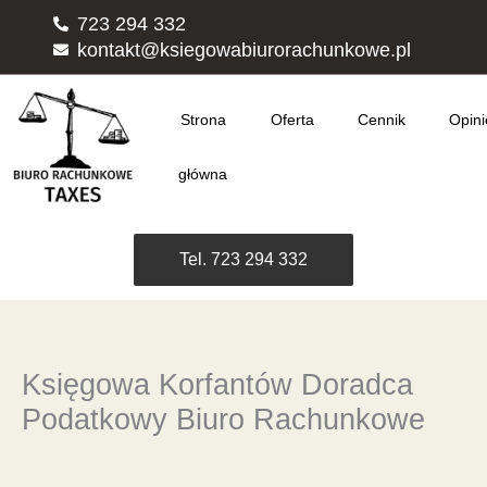
Przejdź
723 294 332
do
kontakt@ksiegowabiurorachunkowe.pl
treści
Strona
Oferta
Cennik
Opini
główna
Tel. 723 294 332
Księgowa Korfantów Doradca
Podatkowy Biuro Rachunkowe