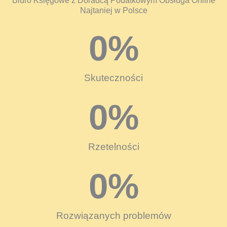
Biuro Księgowe z Doradcą Podatkowym Obsługa Online
Najtaniej w Polsce
0
%
Skuteczności
0
%
Rzetelności
0
%
Rozwiązanych problemów