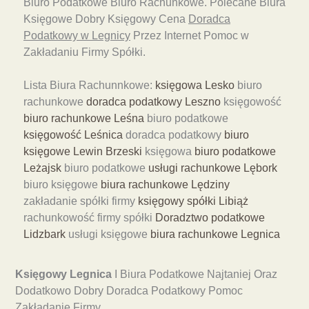
Biuro Podatkowe Biuro Rachunkowe. Polecane Biura
Księgowe Dobry Księgowy Cena
Doradca
Podatkowy w Legnicy
Przez Internet Pomoc w
Zakładaniu Firmy Spółki.
Lista Biura Rachunnkowe:
księgowa Lesko
biuro
rachunkowe
doradca podatkowy Leszno
księgowość
biuro rachunkowe Leśna
biuro podatkowe
księgowość Leśnica
doradca podatkowy
biuro
księgowe Lewin Brzeski
księgowa
biuro podatkowe
Leżajsk
biuro podatkowe
usługi rachunkowe Lębork
biuro księgowe
biura rachunkowe Lędziny
zakładanie spółki firmy
księgowy spółki Libiąż
rachunkowość firmy spółki
Doradztwo podatkowe
Lidzbark
usługi księgowe
biura rachunkowe Legnica
Księgowy Legnica
I Biura Podatkowe Najtaniej Oraz
Dodatkowo Dobry Doradca Podatkowy Pomoc
Zakładanie Firmy.