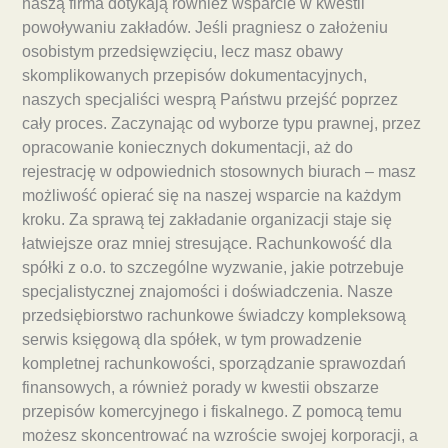
naszą firma dotykają również wsparcie w kwestii
powoływaniu zakładów. Jeśli pragniesz o założeniu
osobistym przedsięwzięciu, lecz masz obawy
skomplikowanych przepisów dokumentacyjnych,
naszych specjaliści wesprą Państwu przejść poprzez
cały proces. Zaczynając od wyborze typu prawnej, przez
opracowanie koniecznych dokumentacji, aż do
rejestrację w odpowiednich stosownych biurach – masz
możliwość opierać się na naszej wsparcie na każdym
kroku. Za sprawą tej zakładanie organizacji staje się
łatwiejsze oraz mniej stresujące. Rachunkowość dla
spółki z o.o. to szczególne wyzwanie, jakie potrzebuje
specjalistycznej znajomości i doświadczenia. Nasze
przedsiębiorstwo rachunkowe świadczy kompleksową
serwis księgową dla spółek, w tym prowadzenie
kompletnej rachunkowości, sporządzanie sprawozdań
finansowych, a również porady w kwestii obszarze
przepisów komercyjnego i fiskalnego. Z pomocą temu
możesz skoncentrować na wzroście swojej korporacji, a