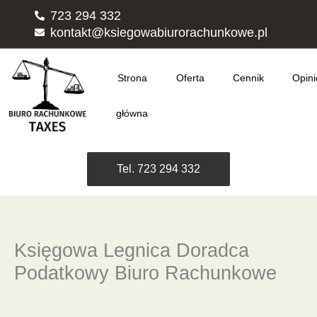
Przejdź
723 294 332
do
kontakt@ksiegowabiurorachunkowe.pl
treści
Strona
Oferta
Cennik
Opini
główna
Tel. 723 294 332
Księgowa Legnica Doradca
Podatkowy Biuro Rachunkowe