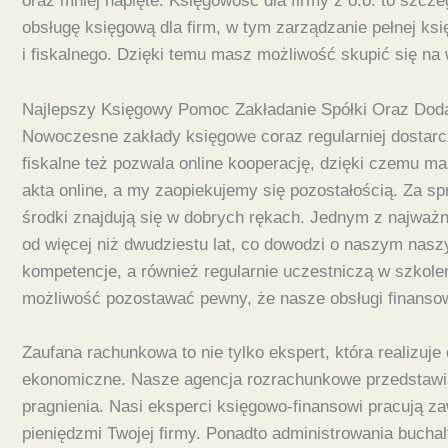
oraz mniej napięte. Księgowość dla firmy z o.o. to szc
obsługę księgową dla firm, w tym zarządzanie pełnej ks
i fiskalnego. Dzięki temu masz możliwość skupić się na
Najlepszy Księgowy Pomoc Zakładanie Spółki Oraz Do
Nowoczesne zakłady księgowe coraz regularniej dostarc
fiskalne też pozwala online kooperację, dzięki czemu 
akta online, a my zaopiekujemy się pozostałością. Za s
środki znajdują się w dobrych rękach. Jednym z najważ
od więcej niż dwudziestu lat, co dowodzi o naszym nasz
kompetencje, a również regularnie uczestniczą w szkol
możliwość pozostawać pewny, że nasze obsługi finansow
Zaufana rachunkowa to nie tylko ekspert, która realizuj
ekonomiczne. Nasze agencja rozrachunkowe przedstawia
pragnienia. Nasi eksperci księgowo-finansowi pracują 
pieniędzmi Twojej firmy. Ponadto administrowania bucha