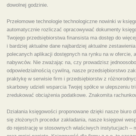
dowolnej godzinie.
Przełomowe technologie technologiczne nowinki w księg
automatycznie rozliczać opracowywać dokumenty księgow
Twojego przedsiębiorstwa finansista ma dostęp do więcej
i bardziej aktualne dane najbardziej aktualne zestawien
polecanych aplikacji dostępnych na rynku na w ofercie,
nabywców. Nie zważając na, czy prowadzisz jednoosobow
odpowiedzialnością cywilną, nasze przedsiębiorstwo za
praktykę w serwisie firm i przedsiębiorstw z różnorodny
skarbowy udzieli wsparcia Twojej spółce w ulepszeniu t
zredukować obciążenia podatkowe. Znakomita rachunkowie
Działania księgowości proponowane dzięki nasze biuro d
się złożonych procedur zakładania, nasze księgowi wes
do rejestrację w stosownych właściwych instytucjach – 