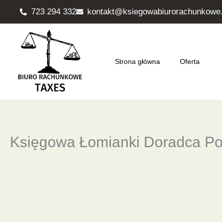
Przejdź
723 294 332
kontakt@ksiegowabiurorachunkowe.
do
treści
Strona główna
Oferta
Księgowa Łomianki Doradca P