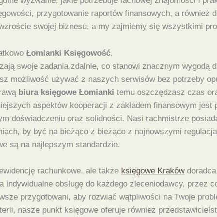
zególne wyzwanie, jakie potrzebuje fachowej znajomości i p
ięgowości, przygotowanie raportów finansowych, a również 
 wzroście swojej biznesu, a my zajmiemy się wszystkimi pr
datkowo
Łomianki Księgowość
.
zają swoje zadania zdalnie, co stanowi znacznym wygodą d
masz możliwość używać z naszych serwisów bez potrzeby opu
prawą
biura księgowe Łomianki
temu oszczędzasz czas ora
niejszych aspektów kooperacji z zakładem finansowym jest 
ym doświadczeniu oraz solidności. Nasi rachmistrze posiad
eniach, by być na bieżąco z bieżąco z najnowszymi regulac
e są na najlepszym standardzie.
e ewidencję rachunkowe, ale także
księgowe Kraków
doradca,
 indywidualne obsługę do każdego zleceniodawcy, przez co
zawsze przygotowani, aby rozwiać wątpliwości na Twoje pro
lterii, nasze punkt księgowe oferuje również przedstawici