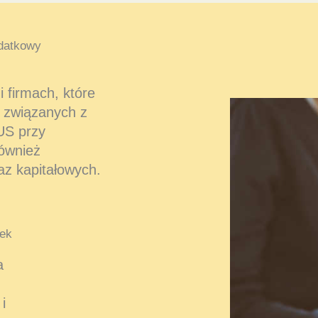
datkowy
 firmach, które
 związanych z
US przy
również
az kapitałowych.
ek
a
i