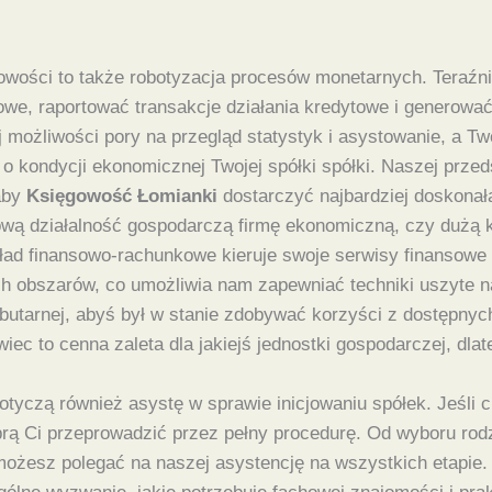
owości to także robotyzacja procesów monetarnych. Teraźni
e, raportować transakcje działania kredytowe i generowa
 możliwości pory na przegląd statystyk i asystowanie, a T
ia o kondycji ekonomicznej Twojej spółki spółki. Naszej prz
 aby
Księgowość Łomianki
dostarczyć najbardziej doskonał
ą działalność gospodarczą firmę ekonomiczną, czy dużą k
kład finansowo-rachunkowe kieruje swoje serwisy finansow
ch obszarów, co umożliwia nam zapewniać techniki uszyte na
ributarnej, abyś był w stanie zdobywać korzyści z dostępny
c to cenna zaleta dla jakiejś jednostki gospodarczej, dlat
otyczą również asystę w sprawie inicjowaniu spółek. Jeśli
prą Ci przeprowadzić przez pełny procedurę. Od wyboru rod
możesz polegać na naszej asystencję na wszystkich etapie. 