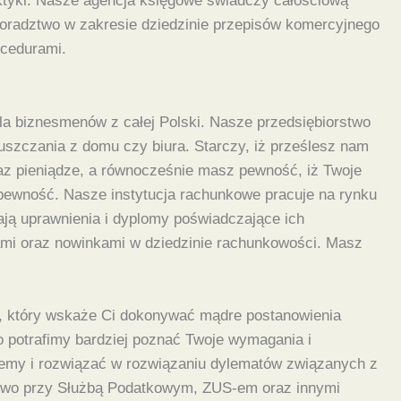
raktyki. Nasze agencja księgowe świadczy całościową
doradztwo w zakresie dziedzinie przepisów komercyjnego
ocedurami.
la biznesmenów z całej Polski. Nasze przedsiębiorstwo
szczania z domu czy biura. Starczy, iż prześlesz nam
z pieniądze, a równocześnie masz pewność, iż Twoje
pewność. Nasze instytucja rachunkowe pracuje na rynku
ają uprawnienia i dyplomy poświadczające ich
jami oraz nowinkami w dziedzinie rachunkowości. Masz
 który wskaże Ci dokonywać mądre postanowienia
 potrafimy bardziej poznać Twoje wymagania i
blemy i rozwiązać w rozwiązaniu dylematów związanych z
elstwo przy Służbą Podatkowym, ZUS-em oraz innymi