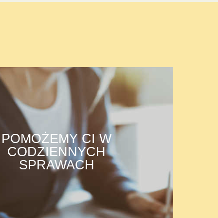
POMOŻEMY CI W
CODZIENNYCH
SPRAWACH