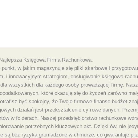
Najlepsza Księgowa Firma Rachunkowa.
punkt, w jakim magazynuje się pliki skarbowe i przygotowu
, i innowacyjnym strategiom, obsługiwanie księgowo-rachu
e dla wszystkich dla każdego osoby prowadzącej firmę. Nas
podatkowanych, które okazują się do życzeń zarówno małych
afisz być spokojny, że Twoje firmowe finanse budżet znajd
wych działań jest przekształcenie cyfrowe danych. Przemyś
tów w folderach. Naszej przedsiębiorstwo rachunkowe wdr
plorowanie potrzebnych kluczowych akt. Dzięki ów, nie jedy
e są bez ryzyka gromadzone w chmurze, co gwarantuje przy