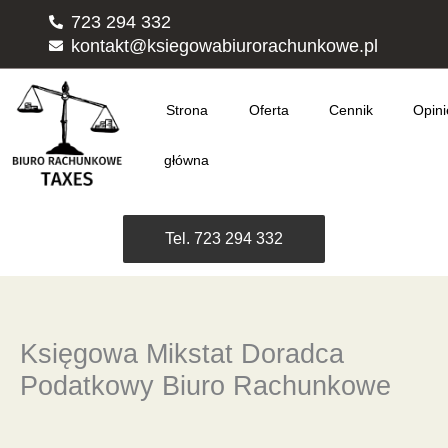
Przejdź
723 294 332
do
kontakt@ksiegowabiurorachunkowe.pl
treści
Strona
Oferta
Cennik
Opini
główna
Tel. 723 294 332
Księgowa Mikstat Doradca
Podatkowy Biuro Rachunkowe