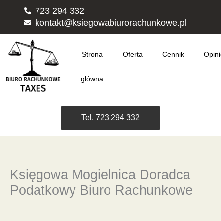
Przejdź
723 294 332
do
kontakt@ksiegowabiurorachunkowe.pl
treści
Strona
Oferta
Cennik
Opini
główna
Tel. 723 294 332
Księgowa Mogielnica Doradca
Podatkowy Biuro Rachunkowe