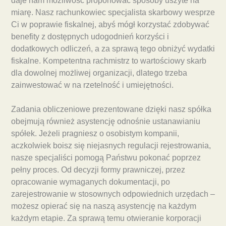
daje nam możliwość proponować sposoby uszyte na
miarę. Nasz rachunkowiec specjalista skarbowy wesprze
Ci w poprawie fiskalnej, abyś mógł korzystać zdobywać
benefity z dostępnych udogodnień korzyści i
dodatkowych odliczeń, a za sprawą tego obniżyć wydatki
fiskalne. Kompetentna rachmistrz to wartościowy skarb
dla dowolnej możliwej organizacji, dlatego trzeba
zainwestować w na rzetelność i umiejętności.
Zadania obliczeniowe prezentowane dzięki nasz spółka
obejmują również asystencję odnośnie ustanawianiu
spółek. Jeżeli pragniesz o osobistym kompanii,
aczkolwiek boisz się niejasnych regulacji rejestrowania,
nasze specjaliści pomogą Państwu pokonać poprzez
pełny proces. Od decyzji formy prawniczej, przez
opracowanie wymaganych dokumentacji, po
zarejestrowanie w stosownych odpowiednich urzędach –
możesz opierać się na naszą asystencję na każdym
każdym etapie. Za sprawą temu otwieranie korporacji