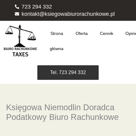
Przejdź
723 294 332
do
kontakt@ksiegowabiurorachunkowe.pl
treści
Strona
Oferta
Cennik
Opini
główna
Tel. 723 294 332
Księgowa Niemodlin Doradca
Podatkowy Biuro Rachunkowe