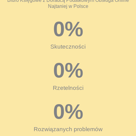
Biuro Księgowe z Doradcą Podatkowym Obsługa Online
Najtaniej w Polsce
0
%
Skuteczności
0
%
Rzetelności
0
%
Rozwiązanych problemów