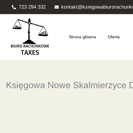
Przejdź
723 294 332
kontakt@ksiegowabiurorachunk
do
treści
Strona główna
Oferta
Księgowa Nowe Skalmierzyce 