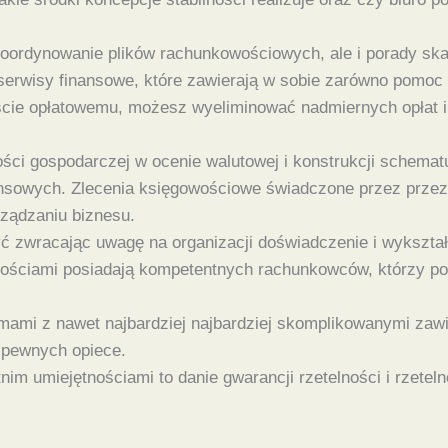
e koordynowanie plików rachunkowościowych, ale i porady s
erwisy finansowe, które zawierają w sobie zarówno pomoc 
cie opłatowemu, możesz wyeliminować nadmiernych opłat i 
ści gospodarczej w ocenie walutowej i konstrukcji schematu,
owych. Zlecenia księgowościowe świadczone przez przez ek
rządzaniu biznesu.
 zwracając uwagę na organizacji doświadczenie i wykształc
nościami posiadają kompetentnych rachunkowców, którzy po
mami z nawet najbardziej najbardziej skomplikowanymi za
w pewnych opiece.
m umiejętnościami to danie gwarancji rzetelności i rzeteln