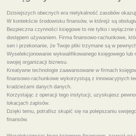
Dzisiejszych obecnych era nietykalność zasobów okazuj
W kontekście środowisku finansów, w którejż są obsługi
Bezpieczna czynności księgowe to nie tylko i wyłącznie
dostępem używaniem. Firma finansowo-rachunkowe, które
sen i przekonanie, że Twoje pliki trzymane są w pewnych 
Wyselekcjonowanie wykwalifikowanego księgowego lub ra
swojej organizacji biznesu.
Kreatywne technologie zaawansowane w firmach księgow
finansowo-rachunkowe wykorzystują z innowacyjnych tec
kradzieżami danych danych.
Korzystając z operacji tego instytucji, uzyskujesz pew
lokacjach zapisów.
Dzięki temu, potrafisz skupić się na polepszaniu swojeg
finansów.
Wyselekcjonując biuro księgowo-finansowe, zauważ na jak