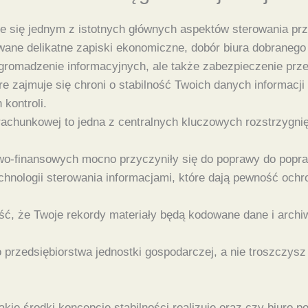
e się jednym z istotnych głównych aspektów sterowania prz
wane delikatne zapiski ekonomiczne, dobór biura dobranego
 gromadzenie informacyjnych, ale także zabezpieczenie prze
 zajmuje się chroni o stabilność Twoich danych informacji
kontroli.
chunkowej to jedna z centralnych kluczowych rozstrzygnię
o-finansowych mocno przyczyniły się do poprawy do popraw
hnologii sterowania informacjami, które dają pewność ochr
ność, że Twoje rekordy materiały będą kodowane dane i arc
o przedsiębiorstwa jednostki gospodarczej, a nie troszczys
ie środki koncepcje stabilności realizuje oraz czy biuro po