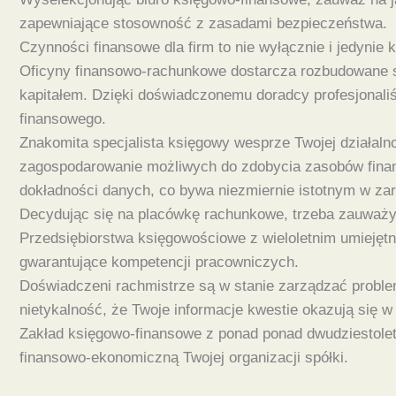
zapewniające stosowność z zasadami bezpieczeństwa.
Czynności finansowe dla firm to nie wyłącznie i jedyni
Oficyny finansowo-rachunkowe dostarcza rozbudowane s
kapitałem. Dzięki doświadczonemu doradcy profesjonaliś
finansowego.
Znakomita specjalista księgowy wesprze Twojej działalno
zagospodarowanie możliwych do zdobycia zasobów finans
dokładności danych, co bywa niezmiernie istotnym w za
Decydując się na placówkę rachunkowe, trzeba zauważyć
Przedsiębiorstwa księgowościowe z wieloletnim umiejęt
gwarantujące kompetencji pracowniczych.
Doświadczeni rachmistrze są w stanie zarządzać proble
nietykalność, że Twoje informacje kwestie okazują się 
Zakład księgowo-finansowe z ponad ponad dwudziestoletni
finansowo-ekonomiczną Twojej organizacji spółki.