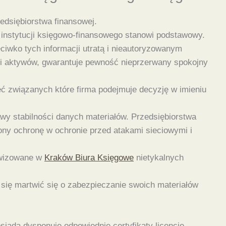
edsiębiorstwa finansowej.
 instytucji księgowo-finansowego stanowi podstawowy.
ciwko tych informacji utratą i nieautoryzowanym
 i aktywów, gwarantuje pewność nieprzerwany spokojny
ć związanych które firma podejmuje decyzję w imieniu
y stabilności danych materiałów. Przedsiębiorstwa
ony ochronę w ochronie przed atakami sieciowymi i
hiwizowane w
Kraków Biura Księgowe
nietykalnych
z się martwić się o zabezpieczanie swoich materiałów
siada dysponuje odpowiednie certyfikaty licencje