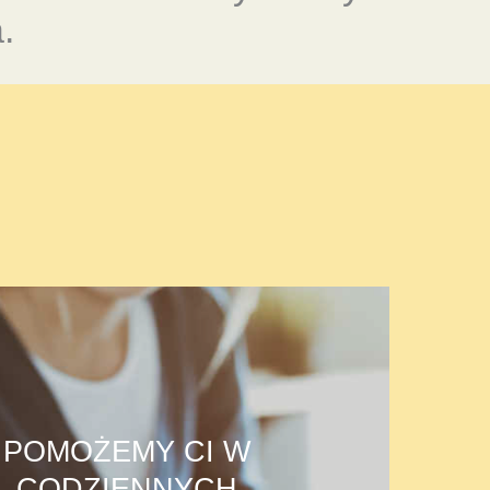
.
POMOŻEMY CI W
CODZIENNYCH