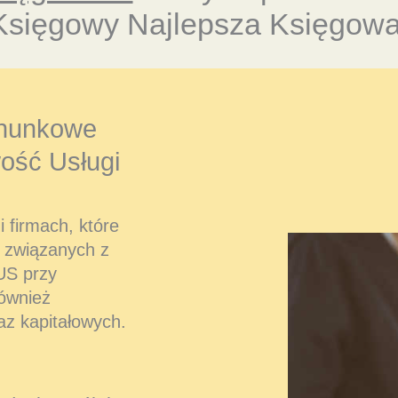
Księgowy Najlepsza Księgowa
hunkowe
ość Usługi
 firmach, które
 związanych z
US przy
również
az kapitałowych.