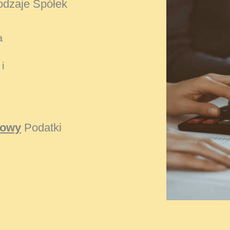
dzaje Spółek
a
i
kowy
Podatki
e