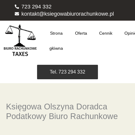
Przejdź
723 294 332
do
kontakt@ksiegowabiurorachunkowe.pl
treści
Strona
Oferta
Cennik
Opini
główna
Tel. 723 294 332
Księgowa Olszyna Doradca
Podatkowy Biuro Rachunkowe