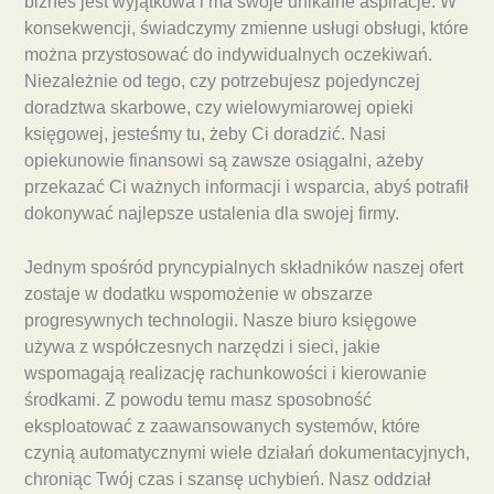
biznes jest wyjątkowa i ma swoje unikalne aspiracje. W
konsekwencji, świadczymy zmienne usługi obsługi, które
można przystosować do indywidualnych oczekiwań.
Niezależnie od tego, czy potrzebujesz pojedynczej
doradztwa skarbowe, czy wielowymiarowej opieki
księgowej, jesteśmy tu, żeby Ci doradzić. Nasi
opiekunowie finansowi są zawsze osiągalni, ażeby
przekazać Ci ważnych informacji i wsparcia, abyś potrafił
dokonywać najlepsze ustalenia dla swojej firmy.
Jednym spośród pryncypialnych składników naszej ofert
zostaje w dodatku wspomożenie w obszarze
progresywnych technologii. Nasze biuro księgowe
używa z współczesnych narzędzi i sieci, jakie
wspomagają realizację rachunkowości i kierowanie
środkami. Z powodu temu masz sposobność
eksploatować z zaawansowanych systemów, które
czynią automatycznymi wiele działań dokumentacyjnych,
chroniąc Twój czas i szansę uchybień. Nasz oddział