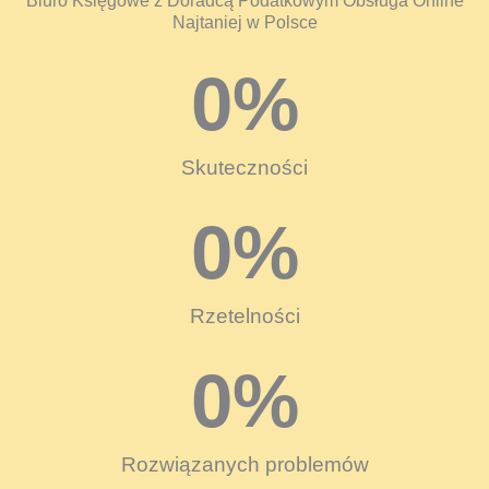
Biuro Księgowe z Doradcą Podatkowym Obsługa Online
Najtaniej w Polsce
0
%
Skuteczności
0
%
Rzetelności
0
%
Rozwiązanych problemów