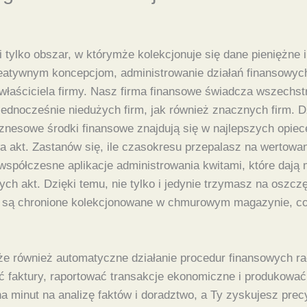
 tylko obszar, w którymże kolekcjonuje się dane pieniężne 
atywnym koncepcjom, administrowanie działań finansowych 
 właściciela firmy. Nasz firma finansowe świadcza wszechs
ednocześnie niedużych firm, jak również znacznych firm. D
biznesowe środki finansowe znajdują się w najlepszych op
 akt. Zastanów się, ile czasokresu przepalasz na wertowan
współczesne aplikacje administrowania kwitami, które dają 
h akt. Dzięki temu, nie tylko i jedynie trzymasz na oszc
 są chronione kolekcjonowane w chmurowym magazynie, co
kże również automatyczne działanie procedur finansowych
ć faktury, raportować transakcje ekonomiczne i produkowa
 minut na analizę faktów i doradztwo, a Ty zyskujesz precy