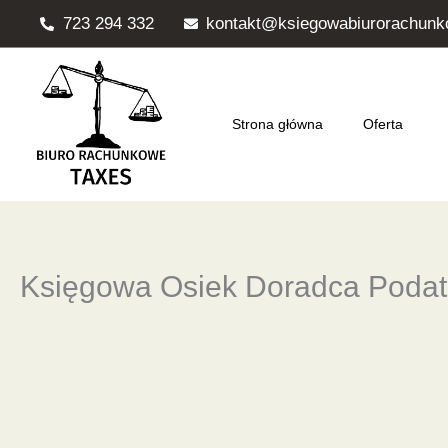
Przejdź
723 294 332
kontakt@ksiegowabiurorachunk
do
treści
Strona główna
Oferta
Księgowa Osiek Doradca Poda