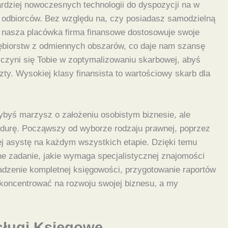
ardziej nowoczesnych technologii do dyspozycji na w
 odbiorców. Bez względu na, czy posiadasz samodzielną
, nasza placówka firma finansowe dostosowuje swoje
ębiorstw z odmiennych obszarów, co daje nam szansę
czyni się Tobie w zoptymalizowaniu skarbowej, abyś
ty. Wysokiej klasy finansista to wartościowy skarb dla
byś marzysz o założeniu osobistym biznesie, ale
edurę. Począwszy od wyborze rodzaju prawnej, poprzez
j asystę na każdym wszystkich etapie. Dzięki temu
lne zadanie, jakie wymaga specjalistycznej znajomości
adzenie kompletnej księgowości, przygotowanie raportów
koncentrować na rozwoju swojej biznesu, a my
sługi Księgowe
.