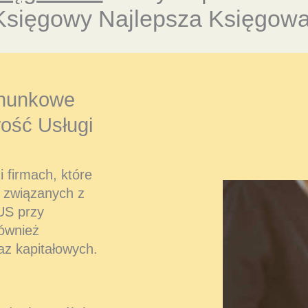
Księgowy Najlepsza Księgowa
hunkowe
ość Usługi
 firmach, które
 związanych z
US przy
również
az kapitałowych.