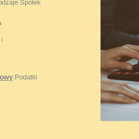
dzaje Spółek
a
i
kowy
Podatki
e