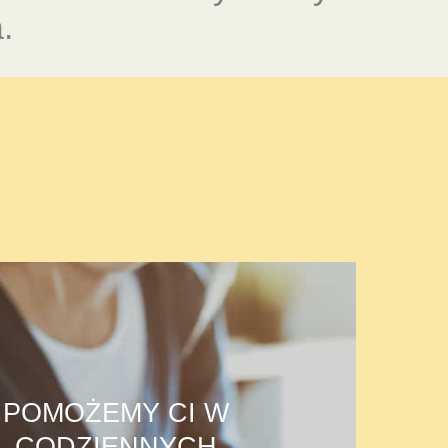
.
POMOŻEMY CI W
CODZIENNYCH