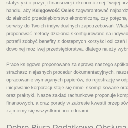
statystyki o pozycji finansowej i ekonomicznej Twojej p
handlu, aby
Księgowość Osiek
zagwarantować najbardzi
działalność przedsiębiorstwo ekonomiczną, czy potężną
serwisy do Twoich indywidualnych zapotrzebowań. Wład
proponować metody działania skonfigurowane na indywid
potrafił zdobyć benefity z dostępnych korzyści odliczeń
dowolnej możliwej przedsiębiorstwa, dlatego należy wybra
Prace księgowe proponowane za sprawą naszego spółka 
strachasz niejasnych procedur dokumentacyjnych, nasz
opracowanie wymaganych papierów, do rejestrację w odp
inicjowanie korporacji staje się mniej skomplikowane or
oraz praktyki. Nasze zakład rachunkowe proponuje komp
finansowych, a oraz porady w zakresie kwestii przepis
zajmiemy się wszystkimi procedurami.
Dobre Biura Podatkowe Obsług