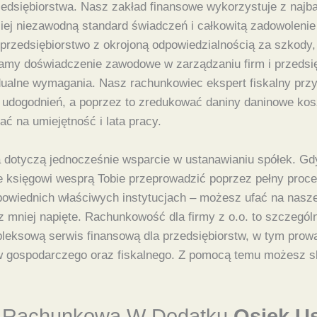
rzedsiębiorstwa. Nasz zakład finansowe wykorzystuje z najb
ej niezawodną standard świadczeń i całkowitą zadowolenie
 przedsiębiorstwo z okrojoną odpowiedzialnością za szkody
amy doświadczenie zawodowe w zarządzaniu firm i przedsi
ualne wymagania. Nasz rachunkowiec ekspert fiskalny przy
 i udogodnień, a poprzez to zredukować daniny daninowe kosz
ć na umiejętność i lata pracy.
dotyczą jednocześnie wsparcie w ustanawianiu spółek. Gdy
e księgowi wesprą Tobie przeprowadzić poprzez pełny proc
owiednich właściwych instytucjach – możesz ufać na nasze
az mniej napięte. Rachunkowość dla firmy z o.o. to szczegó
leksową serwis finansową dla przedsiębiorstw, w tym prow
ów gospodarczego oraz fiskalnego. Z pomocą temu możesz s
a Rachunkowa W Dodatku
Osiek U