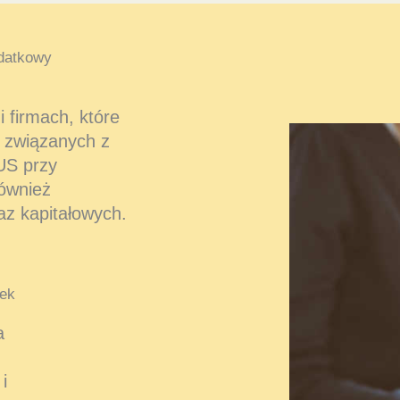
datkowy
 firmach, które
 związanych z
US przy
również
az kapitałowych.
ek
a
i