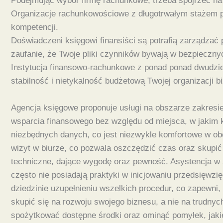
Podejmując wybór firmę rachunkowe, trzeba spojrzeć na
Organizacje rachunkowościowe z długotrwałym stażem p
kompetencji.
Doświadczeni księgowi finansiści są potrafią zarządza
zaufanie, że Twoje pliki czynników bywają w bezpieczny
Instytucja finansowo-rachunkowe z ponad ponad dwudzies
stabilność i nietykalność budżetową Twojej organizacji b
Agencja księgowe proponuje usługi na obszarze zakresie 
wsparcia finansowego bez względu od miejsca, w jakim k
niezbędnych danych, co jest niezwykle komfortowe w o
wizyt w biurze, co pozwala oszczędzić czas oraz skupi
techniczne, dające wygodę oraz pewność. Asystencja w za
często nie posiadają praktyki w inicjowaniu przedsięwz
dziedzinie uzupełnieniu wszelkich procedur, co zapewni
skupić się na rozwoju swojego biznesu, a nie na trudnyc
spożytkować dostępne środki oraz ominąć pomyłek, jakie