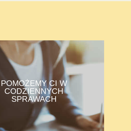
POMOŻEMY CI W
CODZIENNYCH
SPRAWACH