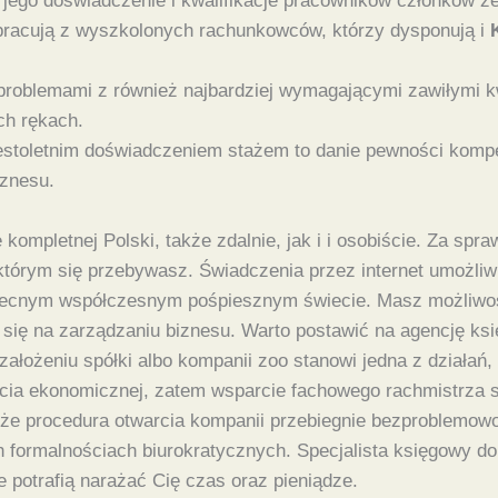
 jego doświadczenie i kwalifikacje pracowników członków z
racują z wyszkolonych rachunkowców, którzy dysponują i
ć problemami z również najbardziej wymagającymi zawiłymi 
ch rękach.
toletnim doświadczeniem stażem to danie pewności kompeten
iznesu.
kompletnej Polski, także zdalnie, jak i i osobiście. Za sp
tórym się przebywasz. Świadczenia przez internet umożliwi
becnym współczesnym pośpiesznym świecie. Masz możliwość
ć się na zarządzaniu biznesu. Warto postawić na agencję k
łożeniu spółki albo kompanii zoo stanowi jedna z działań, 
ięcia ekonomicznej, zatem wsparcie fachowego rachmistrza 
, że procedura otwarcia kompanii przebiegnie bezproblemow
h formalnościach biurokratycznych. Specjalista księgowy dor
 potrafią narażać Cię czas oraz pieniądze.