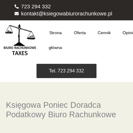
Przejdź
723 294 332
do
kontakt@ksiegowabiurorachunkowe.pl
treści
Strona
Oferta
Cennik
Opini
główna
Tel. 723 294 332
Księgowa Poniec Doradca
Podatkowy Biuro Rachunkowe