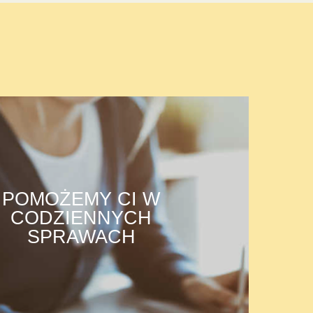
POMOŻEMY CI W
CODZIENNYCH
SPRAWACH