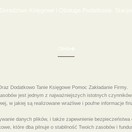
oradztwo Księgowe i Obsługa Podatkowa. Stacjona
Oferta
Oraz Dodatkowo Tanie Księgowe Pomoc Zakładanie Firmy.
sobów jest jednym z najważniejszych istotnych czynników 
j, w jakiej są realizowane wrażliwe i poufne informacje f
ywanie danych plików, i także zapewnienie bezpieczeństwa c
we, które dba pilnuje o stabilność Twoich zasobów i fundus