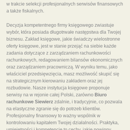
w trakcie selekcji profesjonalnych serwisów finansowych
a także fiskalnych.
Decyzja kompetentnego firmy księgowego zwiastuje
wybór, która posiada długotrwałe następstwa dla Twojej
biznesu. Zakład księgowe, jakie świadczy wielostronne
oferty księgowe, jest w stanie przejąć na siebie każde
zadania dotyczące z zarządzaniem rachunkowości
rachunkowych, redagowaniem bilansów ekonomicznych
oraz zarządzaniem pracowniczą. W wyniku temu, jako
właściciel przedsięwzięcia, masz możliwość skupić się
na strategicznym kierowaniu zakładem oraz jej
rozbudowie. Nasze instytucja księgowe proponuje
serwisy na w rejonie całej Polski, zarówno
Biuro
rachunkowe Siewierz
zdalnie, i tradycyjnie, co pozwala
na elastyczne zgranie się do potrzeb klientów.
Profesjonalny finansowy to ważny wspólnik w
kontrolowaniu kapitałem Twojej działalności. Praktyka,
umiejętności i kompetencje to cechy, jakie powinny