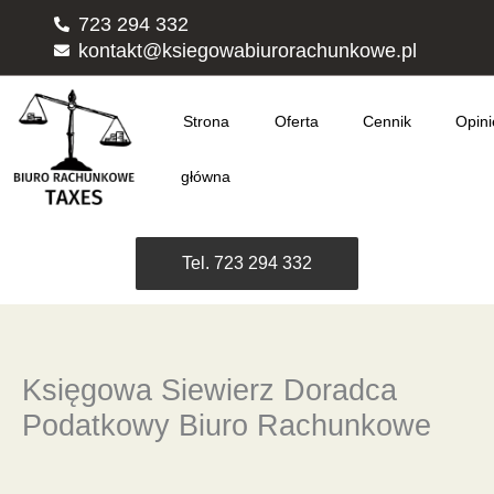
Przejdź
723 294 332
do
kontakt@ksiegowabiurorachunkowe.pl
treści
Strona
Oferta
Cennik
Opini
główna
Tel. 723 294 332
Księgowa Siewierz Doradca
Podatkowy Biuro Rachunkowe