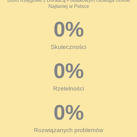
Biuro Księgowe z Doradcą Podatkowym Obsługa Online
Najtaniej w Polsce
0
%
Skuteczności
0
%
Rzetelności
0
%
Rozwiązanych problemów