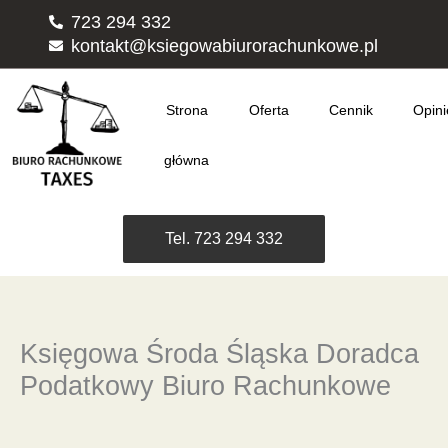
Przejdź
723 294 332
do
kontakt@ksiegowabiurorachunkowe.pl
treści
Strona
Oferta
Cennik
Opini
główna
Tel. 723 294 332
Księgowa Środa Śląska Doradca
Podatkowy Biuro Rachunkowe