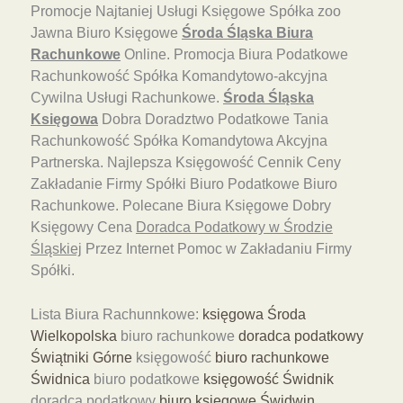
Promocje Najtaniej Usługi Księgowe Spółka zoo
Jawna Biuro Księgowe
Środa Śląska Biura
Rachunkowe
Online. Promocja Biura Podatkowe
Rachunkowość Spółka Komandytowo-akcyjna
Cywilna Usługi Rachunkowe.
Środa Śląska
Księgowa
Dobra Doradztwo Podatkowe Tania
Rachunkowość Spółka Komandytowa Akcyjna
Partnerska. Najlepsza Księgowość Cennik Ceny
Zakładanie Firmy Spółki Biuro Podatkowe Biuro
Rachunkowe. Polecane Biura Księgowe Dobry
Księgowy Cena
Doradca Podatkowy w Środzie
Śląskiej
Przez Internet Pomoc w Zakładaniu Firmy
Spółki.
Lista Biura Rachunnkowe:
księgowa Środa
Wielkopolska
biuro rachunkowe
doradca podatkowy
Świątniki Górne
księgowość
biuro rachunkowe
Świdnica
biuro podatkowe
księgowość Świdnik
doradca podatkowy
biuro księgowe Świdwin