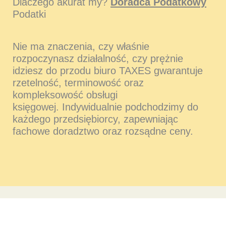
Dlaczego akurat my?
Doradca Podatkowy
Podatki
Nie ma znaczenia, czy właśnie
rozpoczynasz działalność, czy prężnie
idziesz do przodu biuro TAXES gwarantuje
rzetelność, terminowość oraz
kompleksowość obsługi
księgowej. Indywidualnie podchodzimy do
każdego przedsiębiorcy, zapewniając
fachowe doradztwo oraz rozsądne ceny.
POMOŻEMY CI W CODZIENNYCH