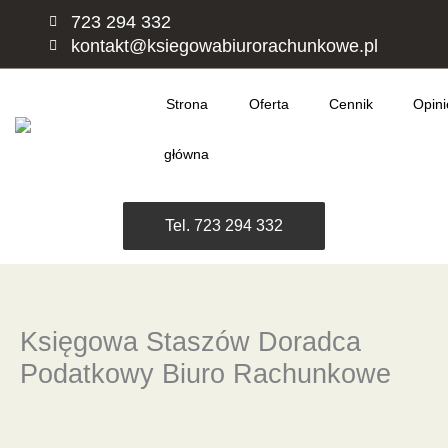
Przejdź
723 294 332
do
kontakt@ksiegowabiurorachunkowe.pl
treści
Strona
Oferta
Cennik
Opini
główna
Tel. 723 294 332
Księgowa Staszów Doradca
Podatkowy Biuro Rachunkowe