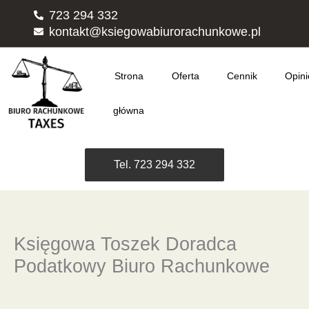
Przejdź
723 294 332
do
kontakt@ksiegowabiurorachunkowe.pl
treści
Strona
Oferta
Cennik
Opini
główna
Tel. 723 294 332
Księgowa Toszek Doradca
Podatkowy Biuro Rachunkowe