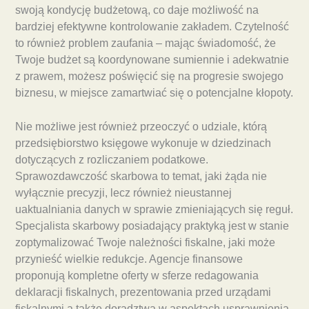
swoją kondycję budżetową, co daje możliwość na
bardziej efektywne kontrolowanie zakładem. Czytelność
to również problem zaufania – mając świadomość, że
Twoje budżet są koordynowane sumiennie i adekwatnie
z prawem, możesz poświęcić się na progresie swojego
biznesu, w miejsce zamartwiać się o potencjalne kłopoty.
Nie możliwe jest również przeoczyć o udziale, którą
przedsiębiorstwo księgowe wykonuje w dziedzinach
dotyczących z rozliczaniem podatkowe.
Sprawozdawczość skarbowa to temat, jaki żąda nie
wyłącznie precyzji, lecz również nieustannej
uaktualniania danych w sprawie zmieniających się reguł.
Specjalista skarbowy posiadający praktyką jest w stanie
zoptymalizować Twoje należności fiskalne, jaki może
przynieść wielkie redukcje. Agencje finansowe
proponują kompletne oferty w sferze redagowania
deklaracji fiskalnych, prezentowania przed urządami
fiskalnymi a także doradztwa w aspektach usprawnienia