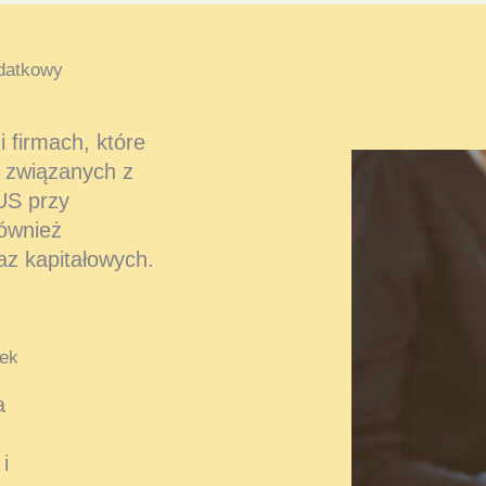
datkowy
 firmach, które
 związanych z
US przy
również
az kapitałowych.
ek
a
i