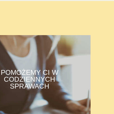
POMOŻEMY CI W
CODZIENNYCH
SPRAWACH