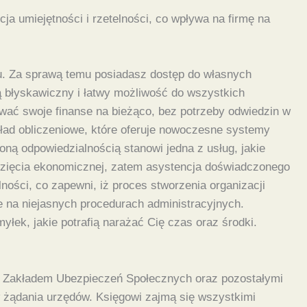
a umiejętności i rzetelności, co wpływa na firmę na
scu. Za sprawą temu posiadasz dostęp do własnych
ą błyskawiczny i łatwy możliwość do wszystkich
ać swoje finanse na bieżąco, bez potrzeby odwiedzin w
kład obliczeniowe, które oferuje nowoczesne systemy
oną odpowiedzialnością stanowi jedna z usług, jakie
ęwzięcia ekonomicznej, zatem asystencja doświadczonego
ości, co zapewni, iż proces stworzenia organizacji
e na niejasnych procedurach administracyjnych.
yłek, jakie potrafią narażać Cię czas oraz środki.
m, Zakładem Ubezpieczeń Społecznych oraz pozostałymi
w żądania urzędów. Księgowi zajmą się wszystkimi