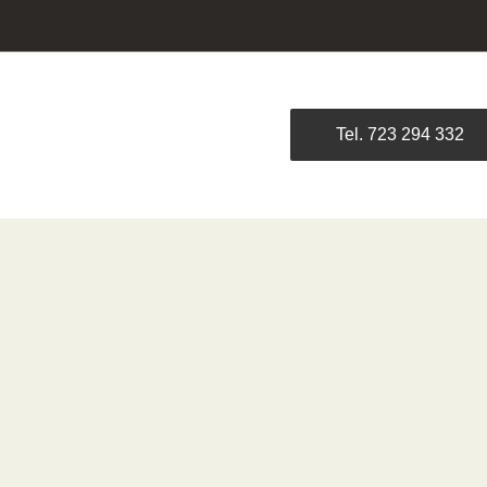
Tel. 723 294 332
e