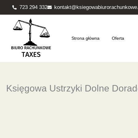
Przejdź
723 294 332
kontakt@ksiegowabiurorachunkowe.
do
treści
Strona główna
Oferta
Księgowa Ustrzyki Dolne Dora