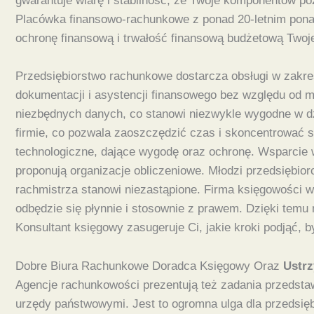
gwarantuje wiarę i stabilność, że Twoje komponentów po
Placówka finansowo-rachunkowe z ponad 20-letnim ponad 
ochronę finansową i trwałość finansową budżetową Twoje
Przedsiębiorstwo rachunkowe dostarcza obsługi w zakres
dokumentacji i asystencji finansowego bez względu od m
niezbędnych danych, co stanowi niezwykle wygodne w d
firmie, co pozwala zaoszczędzić czas i skoncentrować s
technologiczne, dające wygodę oraz ochronę. Wsparcie w 
proponują organizacje obliczeniowe. Młodzi przedsiębio
rachmistrza stanowi niezastąpione. Firma księgowości w
odbędzie się płynnie i stosownie z prawem. Dzięki temu
Konsultant księgowy zasugeruje Ci, jakie kroki podjąć, b
Dobre Biura Rachunkowe Doradca Księgowy Oraz
Ustrz
Agencje rachunkowości prezentują też zadania przedsta
urzędy państwowymi. Jest to ogromna ulga dla przedsięb