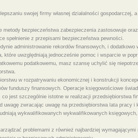
epszaniu swojej firmy własnej działalności gospodarczej, a
kie metody bezpieczeństwa zabezpieczenia zastosowuje oraz
ce spełnienie z przepisami bezpieczeństwa pewności.
jedynie administrowanie rekordów finansowych, i dodatkowo
 które uwzględniają jednocześnie pomoc i wsparcie w popr
tkowemu podatkowemu, masz szansę uchylić się niepotrzebn
orstwa.
orstwu w rozpatrywaniu ekonomicznej i konstrukcji koncep
ów funduszy finansowych. Operacje księgowościowe świadcz
co jest szczególnie istotne w realizacji przedsiębiorstwa f
d uwagę zwracając uwagę na przedsiębiorstwa lata pracy i 
rudniają wykwalifikowanych wykwalifikowanych księgowych, 
 zarządzać problemami z również najbardziej wymagającym