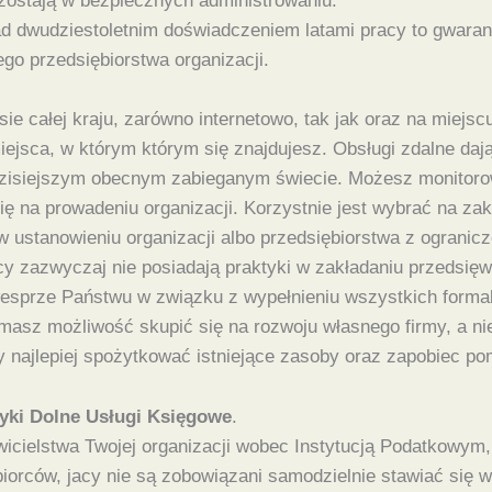
zostają w bezpiecznych administrowaniu.
dwudziestoletnim doświadczeniem latami pracy to gwarancj
go przedsiębiorstwa organizacji.
ie całej kraju, zarówno internetowo, tak jak oraz na miej
iejsca, w którym którym się znajdujesz. Obsługi zdalne daj
zisiejszym obecnym zabieganym świecie. Możesz monitorow
ię na prowadeniu organizacji. Korzystnie jest wybrać na za
ustanowieniu organizacji albo przedsiębiorstwa z ogranicz
rcy zazwyczaj nie posiadają praktyki w zakładaniu przedsi
esprze Państwu w związku z wypełnieniu wszystkich formaln
 masz możliwość skupić się na rozwoju własnego firmy, a ni
y najlepiej spożytkować istniejące zasoby oraz zapobiec pom
yki Dolne Usługi Księgowe
.
wicielstwa Twojej organizacji wobec Instytucją Podatkowy
iorców, jacy nie są zobowiązani samodzielnie stawiać się 