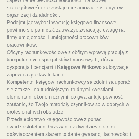
zapewnienie pewności solidności finansowej i
szczegółowości, co zostaje niesamowicie istotnym w
organizacji działalności.
Podejmując wybór instytucję księgowo-finansowe,
powinno się pamiętać zauważyć zwracając uwagę na
firmy umiejętności i umiejętności pracowników
pracowników.
Oficyny rachunkowościowe z obfitym wprawą pracują z
kompetentnych specjalistów finansowych, którzy
dysponują licencjami i
Księgowa Witkowo
autoryzacje
zapewniające kwalifikacji.
Kompetentni księgowi rachunkowcy są zdolni są uporać
się z także i najtrudniejszymi trudnymi kwestiami
elementami ekonomicznymi, co gwarantuje pewność
zaufanie, że Twoje materiały czynników są w dobrych w
profesjonalnych obsłudze.
Przedsiębiorstwo księgowościowe z ponad
dwudziestoletnim dłuższym niż dwudziestoletnim
doświadczeniem stażem to danie gwarancji fachowości i