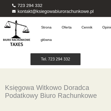
Przejdź
723 294 332
do
kontakt@ksiegowabiurorachunkowe.pl
treści
Strona
Oferta
Cennik
Opini
główna
Tel. 723 294 332
Księgowa Witkowo Doradca
Podatkowy Biuro Rachunkowe