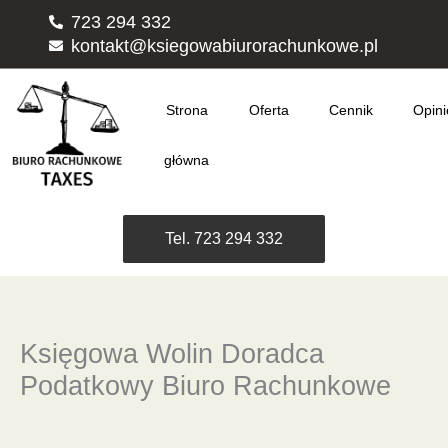
Przejdź
723 294 332
do
kontakt@ksiegowabiurorachunkowe.pl
treści
Strona
Oferta
Cennik
Opini
główna
Tel. 723 294 332
Księgowa Wolin Doradca
Podatkowy Biuro Rachunkowe