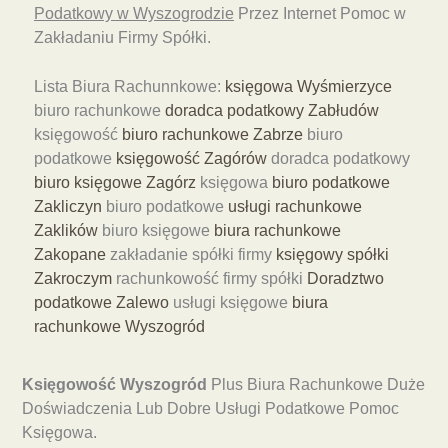
Podatkowy w Wyszogrodzie
Przez Internet Pomoc w
Zakładaniu Firmy Spółki.
Lista Biura Rachunnkowe:
księgowa Wyśmierzyce
biuro rachunkowe
doradca podatkowy Zabłudów
księgowość
biuro rachunkowe Zabrze
biuro
podatkowe
księgowość Zagórów
doradca podatkowy
biuro księgowe Zagórz
księgowa
biuro podatkowe
Zakliczyn
biuro podatkowe
usługi rachunkowe
Zaklików
biuro księgowe
biura rachunkowe
Zakopane
zakładanie spółki firmy
księgowy spółki
Zakroczym
rachunkowość firmy spółki
Doradztwo
podatkowe Zalewo
usługi księgowe
biura
rachunkowe Wyszogród
Księgowość Wyszogród
Plus Biura Rachunkowe Duże
Doświadczenia Lub Dobre Usługi Podatkowe Pomoc
Księgowa.