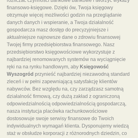
rozliczać czynności bankowe bankowe i tworzyć wykazy
finansowo-księgowe. Dzięki ów, Twoja księgowy
otrzymuje więcej możliwości godzin na przeglądanie
danych danych i wspieranie, a Twoja działalność
gospodarcza masz dostęp do precyzyjniejsze i
aktualniejsze najnowsze dane o zdrowiu finansowej
Twojej firmy przedsiębiorstwa finansowego. Nasz
przedsiębiorstwo księgowościowe wykorzystuje z
najbardziej renomowanych systemów na wyciągnięcie
ręki na na rynku handlowym, aby
Księgowość
Wyszogród
przynieść najbardziej niezawodną standard
zleceń i w pełni zapewniającą satysfakcję klientów
nabywców. Bez względu na, czy zarządzasz samotną
działalność firmową, czy dużą zakład z ograniczoną
odpowiedzialnością odpowiedzialnością gospodarczą,
nasza instytucja placówka rachunkowościowe
dostosowuje swoje serwisy finansowe do Twoich
indywidualnych wymagań klienta. Dysponujemy wiedzą
staż w obsłudze korporacji z różnorodnych dziedzin, co