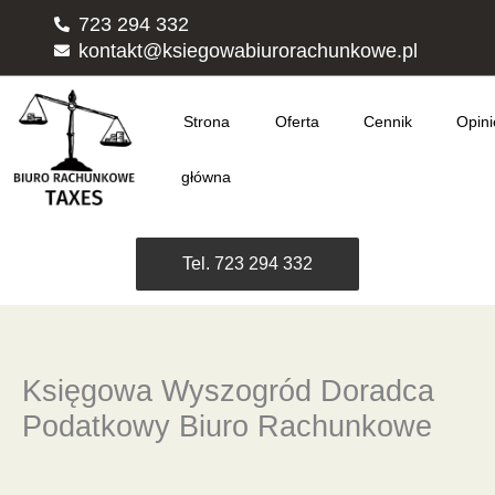
Przejdź
723 294 332
do
kontakt@ksiegowabiurorachunkowe.pl
treści
Strona
Oferta
Cennik
Opini
główna
Tel. 723 294 332
Księgowa Wyszogród Doradca
Podatkowy Biuro Rachunkowe