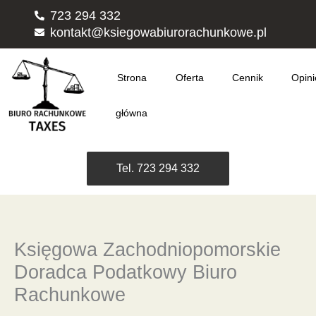
Przejdź
723 294 332
do
kontakt@ksiegowabiurorachunkowe.pl
treści
Strona
Oferta
Cennik
Opini
główna
Tel. 723 294 332
Księgowa Zachodniopomorskie
Doradca Podatkowy Biuro
Rachunkowe