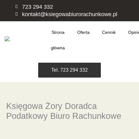
Przejdź
723 294 332
do
kontakt@ksiegowabiurorachunkowe.pl
treści
Strona
Oferta
Cennik
Opini
główna
Tel. 723 294 332
Księgowa Żory Doradca
Podatkowy Biuro Rachunkowe