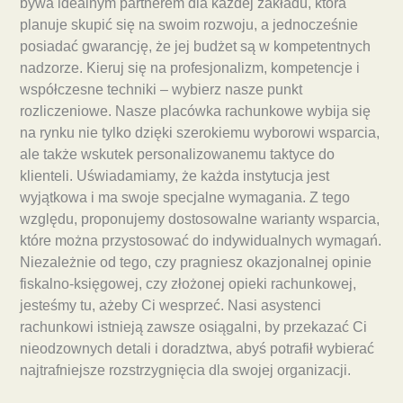
bywa idealnym partnerem dla każdej zakładu, która
planuje skupić się na swoim rozwoju, a jednocześnie
posiadać gwarancję, że jej budżet są w kompetentnych
nadzorze. Kieruj się na profesjonalizm, kompetencje i
współczesne techniki – wybierz nasze punkt
rozliczeniowe. Nasze placówka rachunkowe wybija się
na rynku nie tylko dzięki szerokiemu wyborowi wsparcia,
ale także wskutek personalizowanemu taktyce do
klienteli. Uświadamiamy, że każda instytucja jest
wyjątkowa i ma swoje specjalne wymagania. Z tego
względu, proponujemy dostosowalne warianty wsparcia,
które można przystosować do indywidualnych wymagań.
Niezależnie od tego, czy pragniesz okazjonalnej opinie
fiskalno-księgowej, czy złożonej opieki rachunkowej,
jesteśmy tu, ażeby Ci wesprzeć. Nasi asystenci
rachunkowi istnieją zawsze osiągalni, by przekazać Ci
nieodzownych detali i doradztwa, abyś potrafił wybierać
najtrafniejsze rozstrzygnięcia dla swojej organizacji.