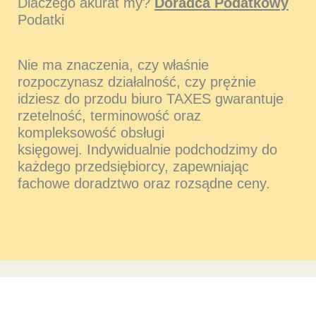
Dlaczego akurat my?
Doradca Podatkowy
Podatki
Nie ma znaczenia, czy właśnie
rozpoczynasz działalność, czy prężnie
idziesz do przodu biuro TAXES gwarantuje
rzetelność, terminowość oraz
kompleksowość obsługi
księgowej. Indywidualnie podchodzimy do
każdego przedsiębiorcy, zapewniając
fachowe doradztwo oraz rozsądne ceny.
POMOŻEMY CI W CODZIENNYCH