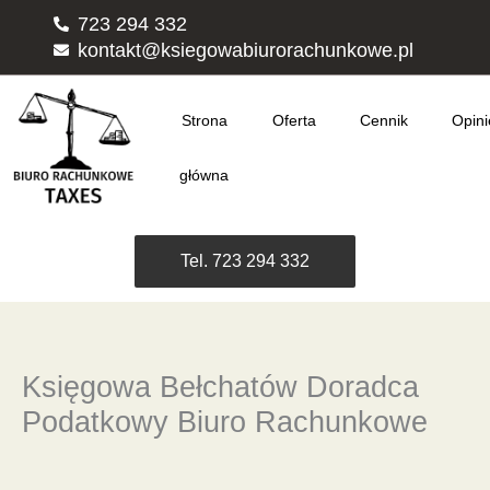
Przejdź
723 294 332
do
kontakt@ksiegowabiurorachunkowe.pl
treści
Strona
Oferta
Cennik
Opini
główna
Tel. 723 294 332
Księgowa Bełchatów Doradca
Podatkowy Biuro Rachunkowe