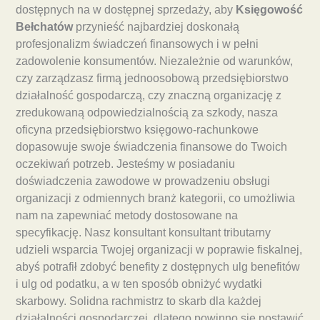
dostępnych na w dostępnej sprzedaży, aby
Księgowość
Bełchatów
przynieść najbardziej doskonałą
profesjonalizm świadczeń finansowych i w pełni
zadowolenie konsumentów. Niezależnie od warunków,
czy zarządzasz firmą jednoosobową przedsiębiorstwo
działalność gospodarczą, czy znaczną organizację z
zredukowaną odpowiedzialnością za szkody, nasza
oficyna przedsiębiorstwo księgowo-rachunkowe
dopasowuje swoje świadczenia finansowe do Twoich
oczekiwań potrzeb. Jesteśmy w posiadaniu
doświadczenia zawodowe w prowadzeniu obsługi
organizacji z odmiennych branż kategorii, co umożliwia
nam na zapewniać metody dostosowane na
specyfikację. Nasz konsultant konsultant tributarny
udzieli wsparcia Twojej organizacji w poprawie fiskalnej,
abyś potrafił zdobyć benefity z dostępnych ulg benefitów
i ulg od podatku, a w ten sposób obniżyć wydatki
skarbowy. Solidna rachmistrz to skarb dla każdej
działalności gospodarczej, dlatego powinno się postawić