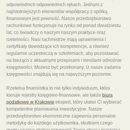
odpowiednich odpowiednich rękach. Jednym z
najistotniejszych elementów współpracy z spółką
finansowym jest pewność. Nasze przedsiębiorstwo
rachunkowe funkcjonuje na rynku od ponad dwudziestu
lat, co świadczy o naszym naszym praktyce oraz
rzetelności. Nasi rachmistrze mają uprawnienia i
certyfikaty dowodzące ich kompetencje, a również
regularnie uczestniczą w szkoleniach, aby pozostawać
na bieżąco z aktualnymi przepisami i trendami odnośnie
księgowości. Możesz być przekonany, iż nasze zadania
księgowości znajdują się na najwyższym poziomie.
Rzetelna finansistka to nie tylko indywiduum, która
kieruje rejestry księgowo-finansowe, ale także
biura
podatkowe w Krakowie
ekspert, który ułatwi Ci wybierać
kompetentne planowania inwestycyjne. Nasze
przedsiębiorstwo ekonomiczne zapewnia personalne
metodykę do każdego użytkownika, skutkiem czego
mamy szansę głębiej przyswoić Twoje chęci i marzenia.