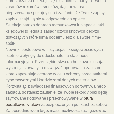
które zarządza opiekuje się o stabilność danych Twoich
zasobów rekordów i środków, daje pewność
nieprzerwany spokojny sen i zaufanie, że Twoje zapisy
zapiski znajdują się w odpowiednich opiece.
Selekcja bardzo dobrego rachunkowca lub specjalistki
księgowej to jedna z zasadniczych istotnych decyzji
dotyczących które firma podejmujesz dla swojej firmy
spółki.
Nowinki postępowe w instytucjach księgowościowych
istotnie wpłynęły do udoskonalenia stabilności
informacyjnych. Przedsiębiorstwa rachunkowe stosują
wyspecjalizowanych rozwiązań operowania zapisami,
które zapewniają ochronę w celu ochrony przed atakami
cybernetycznymi i kradzieżami danych materiałów.
Korzystając z świadczeń finansowych porównywalnego
zakładu, dostajesz zaufanie, że Twoje rekordy pliki będą
szyfrowane kodowane i przechowywane w
biura
podatkowe Kraków
zabezpieczonych punktach zasobów.
Za pośrednictwem tego, masz możliwość zaangażować