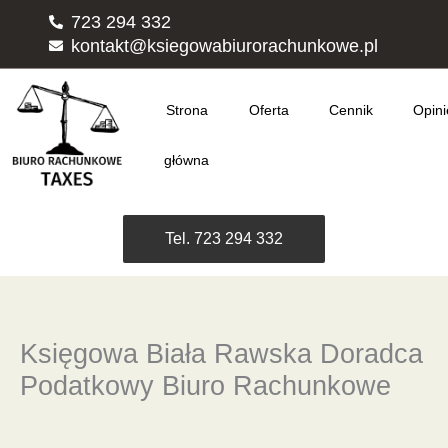
Przejdź
723 294 332
do
kontakt@ksiegowabiurorachunkowe.pl
treści
Strona
Oferta
Cennik
Opini
główna
Tel. 723 294 332
Księgowa Biała Rawska Doradca
Podatkowy Biuro Rachunkowe