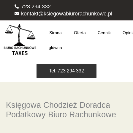
Przejdź
723 294 332
do
kontakt@ksiegowabiurorachunkowe.pl
treści
Strona
Oferta
Cennik
Opini
główna
Tel. 723 294 332
Księgowa Chodzież Doradca
Podatkowy Biuro Rachunkowe