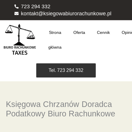
Przejdź
723 294 332
do
kontakt@ksiegowabiurorachunkowe.pl
treści
Strona
Oferta
Cennik
Opini
główna
Tel. 723 294 332
Księgowa Chrzanów Doradca
Podatkowy Biuro Rachunkowe