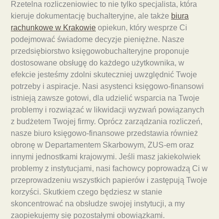
Rzetelna rozliczeniowiec to nie tylko specjalista, która
kieruje dokumentację buchalteryjne, ale także
biura
rachunkowe w Krakowie
opiekun, który wesprze Ci
podejmować świadome decyzje pieniężne. Nasze
przedsiębiorstwo księgowobuchalteryjne proponuje
dostosowane obsługę do każdego użytkownika, w
efekcie jesteśmy zdolni skuteczniej uwzględnić Twoje
potrzeby i aspiracje. Nasi asystenci księgowo-finansowi
istnieją zawsze gotowi, dla udzielić wsparcia na Twoje
problemy i rozwiązać w likwidacji wyzwań powiązanych
z budżetem Twojej firmy. Oprócz zarządzania rozliczeń,
nasze biuro księgowo-finansowe przedstawia również
obronę w Departamentem Skarbowym, ZUS-em oraz
innymi jednostkami krajowymi. Jeśli masz jakiekolwiek
problemy z instytucjami, nasi fachowcy poprowadzą Ci w
przeprowadzeniu wszystkich papierów i zastępują Twoje
korzyści. Skutkiem czego będziesz w stanie
skoncentrować na obsłudze swojej instytucji, a my
zaopiekujemy się pozostałymi obowiązkami.