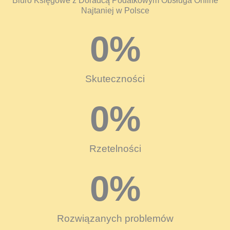
Biuro Księgowe z Doradcą Podatkowym Obsługa Online
Najtaniej w Polsce
0
%
Skuteczności
0
%
Rzetelności
0
%
Rozwiązanych problemów