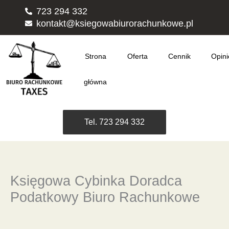
Przejdź
723 294 332
do
kontakt@ksiegowabiurorachunkowe.pl
treści
Strona
Oferta
Cennik
Opini
główna
Tel. 723 294 332
Księgowa Cybinka Doradca
Podatkowy Biuro Rachunkowe