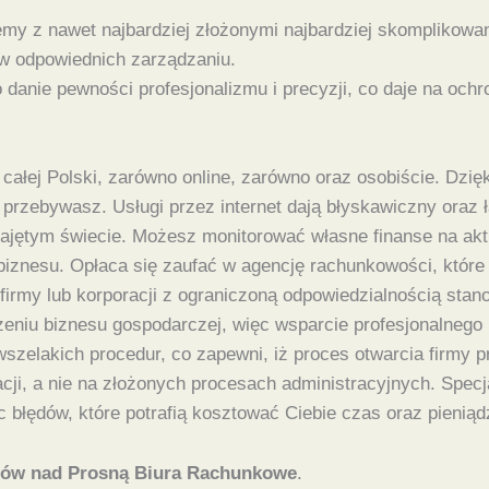
lemy z nawet najbardziej złożonymi najbardziej skomplikow
w odpowiednich zarządzaniu.
danie pewności profesjonalizmu i precyzji, co daje na ochr
całej Polski, zarówno online, zarówno oraz osobiście. Dzię
ę przebywasz. Usługi przez internet dają błyskawiczny oraz
jętym świecie. Możesz monitorować własne finanse na aktua
biznesu. Opłaca się zaufać w agencję rachunkowości, które
irmy lub korporacji z ograniczoną odpowiedzialnością stano
zeniu biznesu gospodarczej, więc wsparcie profesjonalnego 
szelakich procedur, co zapewni, iż proces otwarcia firmy p
ji, a nie na złożonych procesach administracyjnych. Specja
 błędów, które potrafią kosztować Ciebie czas oraz pieniąd
ów nad Prosną Biura Rachunkowe
.