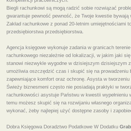
kompetencji pracowniczych.
Biegli rachunkowi są mogą radzić sobie rozwiązać prob
gwarantuje pewność pewność, że Twoje kwestie bywają 
Zakład rachunkowe z ponad 20-letnim umiejętnościami to 
przedsiębiorstwa przedsiębiorstwa.
Agencja księgowe wykonuje zadania w granicach terenie 
rachunkowego niezależnie od lokalizacji, w jakim jaki si
stanowi niezwykle wygodne w dzisiejszym dzisiejszym za
umożliwia oszczędzić czas i skupić się na prowadzeniu 
zapewniające komfort oraz ochronę. Asysta w tworzeniu f
Świeży biznesmeni często nie posiadają praktyki w twor
rachunkowości asystuje Państwu w kwestii wypełnieniu w
temu możesz skupić się na rozwijaniu własnego organizac
wykonać, żeby najlepiej użyć dostępne zasoby i zapobiec
Dobra Księgowa Doradztwo Podatkowe W Dodatku
Grab