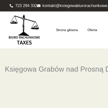
Przejdź
723 294 332
kontakt@ksiegowabiurorachunkowe.
do
treści
Strona główna
Oferta
Księgowa Grabów nad Prosną 