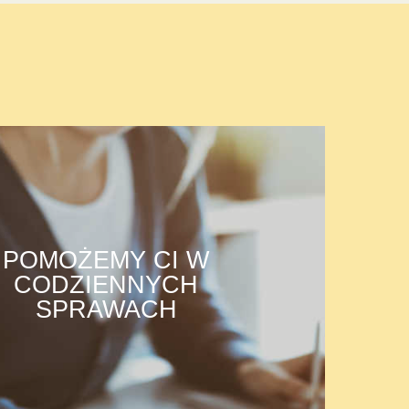
POMOŻEMY CI W
CODZIENNYCH
SPRAWACH