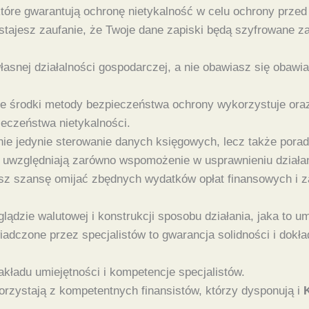
re gwarantują ochronę nietykalność w celu ochrony przed 
ostajesz zaufanie, że Twoje dane zapiski będą szyfrowane
łasnej działalności gospodarczej, a nie obawiasz się obawi
kie środki metody bezpieczeństwa ochrony wykorzystuje ora
ieczeństwa nietykalności.
nie jedynie sterowanie danych księgowych, lecz także por
re uwzględniają zarówno wspomożenie w usprawnieniu działa
z szansę omijać zbędnych wydatków opłat finansowych i zaj
glądzie walutowej i konstrukcji sposobu działania, jaka to
dczone przez specjalistów to gwarancja solidności i dokła
kładu umiejętności i kompetencje specjalistów.
rzystają z kompetentnych finansistów, którzy dysponują i