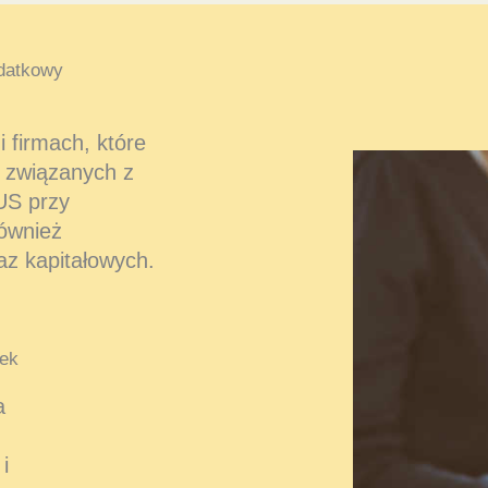
datkowy
 firmach, które
 związanych z
US przy
również
az kapitałowych.
ek
a
i