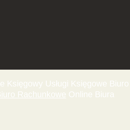
 Księgowy Usługi Księgowe Biuro
iuro Rachunkowe
Online Biura