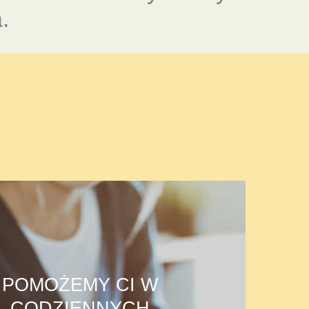
.
POMOŻEMY CI W
CODZIENNYCH