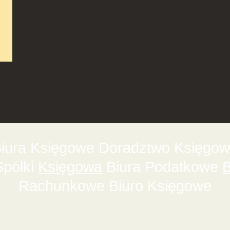
ura Księgowe Doradztwo Księgowe
Spółki
Księgowa
Biura Podatkowe
B
Rachunkowe Biuro Księgowe