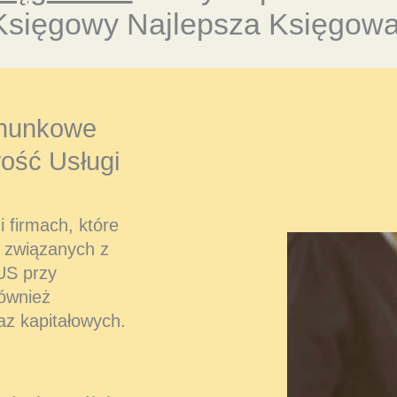
Księgowy Najlepsza Księgowa
hunkowe
ość Usługi
 firmach, które
 związanych z
US przy
również
az kapitałowych.