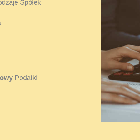
dzaje Spółek
a
i
kowy
Podatki
e