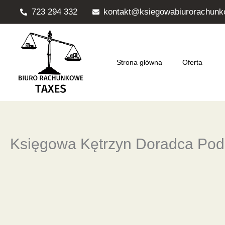
Przejdź
723 294 332
kontakt@ksiegowabiurorachunk
do
treści
Strona główna
Oferta
Księgowa Kętrzyn Doradca Po