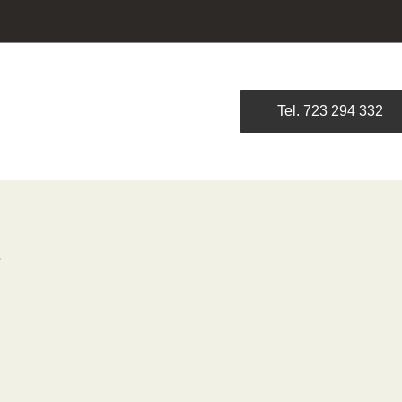
Tel. 723 294 332
e