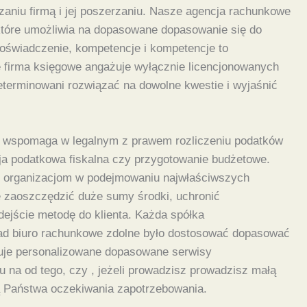
dzaniu firmą i jej poszerzaniu. Nasze agencja rachunkowe
 które umożliwia na dopasowane dopasowanie się do
Doświadczenie, kompetencje i kompetencje to
e firma księgowe angażuje wyłącznie licencjonowanych
determinowani rozwiązać na dowolne kwestie i wyjaśnić
ie wspomaga w legalnym z prawem rozliczeniu podatków
cja podatkowa fiskalna czy przygotowanie budżetowe.
om organizacjom w podejmowaniu najwłaściwszych
zaoszczędzić duże sumy środki, uchronić
ejście metodę do klienta. Każda spółka
kład biuro rachunkowe zdolne było dostosować dopasować
ruje personalizowane dopasowane serwisy
 na od tego, czy , jeżeli prowadzisz prowadzisz małą
ą Państwa oczekiwania zapotrzebowania.