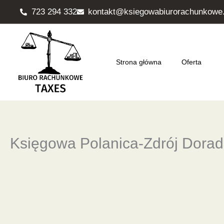
Przejdź
723 294 332
kontakt@ksiegowabiurorachunkowe.
do
treści
Strona główna
Oferta
Księgowa Polanica-Zdrój Dora