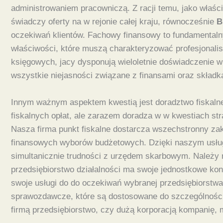
administrowaniem pracowniczą. Z racji temu, jako właści
świadczy oferty na w rejonie całej kraju, równocześnie
B
oczekiwań klientów. Fachowy finansowy to fundamentalny
właściwości, które muszą charakteryzować profesjonali
księgowych, jacy dysponują wieloletnie doświadczenie w
wszystkie niejasności związane z finansami oraz składk
Innym ważnym aspektem kwestią jest doradztwo fiskaln
fiskalnych opłat, ale zarazem doradza w w kwestiach st
Nasza firma punkt fiskalne dostarcza wszechstronny z
finansowych wyborów budżetowych. Dzięki naszym usł
simultanicznie trudności z urzędem skarbowym. Należy 
przedsiębiorstwo działalności ma swoje jednostkowe kon
swoje usługi do do oczekiwań wybranej przedsiębiorstw
sprawozdawcze, które są dostosowane do szczególności s
firmą przedsiębiorstwo, czy dużą korporacją kompanię,