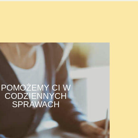
POMOŻEMY CI W
CODZIENNYCH
SPRAWACH