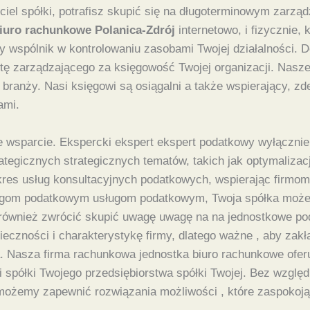
ciel spółki, potrafisz skupić się na długoterminowym zarzą
iuro rachunkowe Polanica-Zdrój
internetowo, i fizycznie,
 wspólnik w kontrolowaniu zasobami Twojej działalności. 
stę zarządzającego za księgowość Twojej organizacji. Nasz
 branży. Nasi księgowi są osiągalni a także wspierający, z
ami.
e wsparcie. Ekspercki ekspert ekspert podatkowy wyłączn
rategicznych strategicznych tematów, takich jak optymaliza
akres usług konsultacyjnych podatkowych, wspierając firm
ugom podatkowym usługom podatkowym, Twoja spółka może 
również zwrócić skupić uwagę uwagę na na jednostkowe pod
ieczności i charakterystykę firmy, dlatego ważne , aby za
a. Nasza firma rachunkowa jednostka biuro rachunkowe ofe
półki Twojego przedsiębiorstwa spółki Twojej. Bez względu
 możemy zapewnić rozwiązania możliwości , które zaspokoj