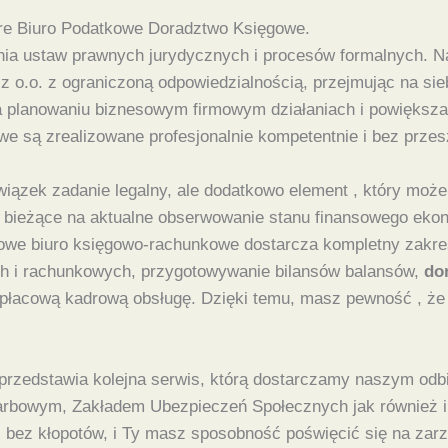
e Biuro Podatkowe Doradztwo Księgowe.
ienia ustaw prawnych jurydycznych i procesów formalnych.
 z o.o. z ograniczoną odpowiedzialnością, przejmując na si
ę na planowaniu biznesowym firmowym działaniach i powięks
e są zrealizowane profesjonalnie kompetentnie i bez przes
iązek zadanie legalny, ale dodatkowo element , który może 
 bieżące na aktualne obserwowanie stanu finansowego ekono
ęgowe biuro księgowo-rachunkowe dostarcza kompletny zak
h i rachunkowych, przygotowywanie bilansów balansów,
do
łacową kadrową obsługę. Dzięki temu, masz pewność , że f
przedstawia kolejna serwis, którą dostarczamy naszym odbi
arbowym, Zakładem Ubezpieczeń Społecznych jak również i
 bez kłopotów, i Ty masz sposobność poświęcić się na zarzą