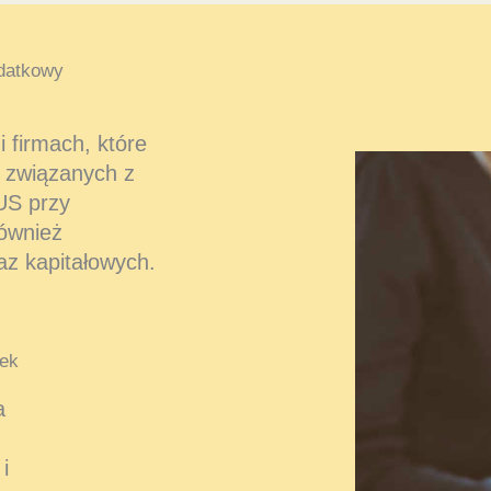
datkowy
 firmach, które
 związanych z
US przy
również
az kapitałowych.
ek
a
i