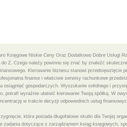
ro Księgowe Niskie Ceny Oraz Dodatkowo Dobre Usługi R
A do Z. Czego należy powinno się znać by znaleźć skuteczn
finansowego. Kierowanie biznesu stanowi przedsięwzięcie pe
rofesjonalna finanse i właściwe serwisy rachunkowe przedst
a osiągnięć gospodarczych. Wyszukanie solidnego i przys
, potrafi wyraźnie ułatwić kierowanie Twoją spółką. W owy
ncentrację w trakcie decyzji odpowiednich usług finansowyc
gnięcie, która posiada długofalowe skutki dla Twojej organ
każde zadania dotyczące z zarządzaniem ksiąg księgowych, s