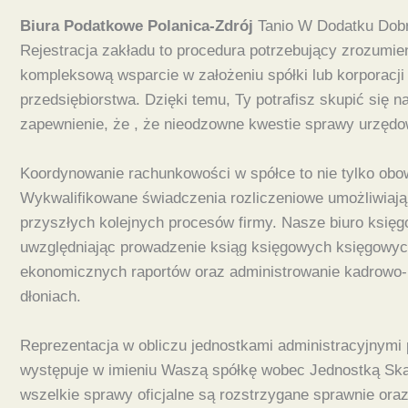
Biura Podatkowe Polanica-Zdrój
Tanio W Dodatku Dobr
Rejestracja zakładu to procedura potrzebujący zrozum
kompleksową wsparcie w założeniu spółki lub korporacji
przedsiębiorstwa. Dzięki temu, Ty potrafisz skupić si
zapewnienie, że , że nieodzowne kwestie sprawy urzędow
Koordynowanie rachunkowości w spółce to nie tylko obow
Wykwalifikowane świadczenia rozliczeniowe umożliwiają
przyszłych kolejnych procesów firmy. Nasze biuro ksi
uwzględniając prowadzenie ksiąg księgowych księgowyc
ekonomicznych raportów oraz administrowanie kadrowo-p
dłoniach.
Reprezentacja w obliczu jednostkami administracyjnymi 
występuje w imieniu Waszą spółkę wobec Jednostką Sk
wszelkie sprawy oficjalne są rozstrzygane sprawnie oraz