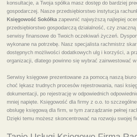
konsultacje, a Twoja spółka masz dostęp do bardziej prec
gospodarczej. Nasze przedsiębiorstwo instytucja rachu
Księgowość Sokółka
zapewnić najwyższą najlepiej ocen
przedsiębiorstwo gospodarczą działalność, czy znaczną
serwisy finansowe do Twoich oczekiwań życzeń. Dysponu
wykonane na potrzebę. Nasz specjalista rachmistrz ska
dostępnych możliwości dodatkowych ulg i korzyści, a pr
organizacji, dlatego powinno się wybrać zainwestować w p
Serwisy księgowe prezentowane za pomocą naszą biuro d
choć lękasz trudnych procesów rejestrowania, nasi ksi
dokumentacji, po rejestrację w odpowiednich odpowiedni
mniej napięte. Księgowość dla firmy z o.o. to szczegól
obsługę księgową dla firm, w tym zarządzanie pełnej ra
Dzięki temu możesz skoncentrować na rozwoju swojej fi
Tanie Usługi Księgowe Firma R