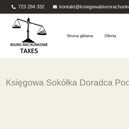
Przejdź
723 294 332
kontakt@ksiegowabiurorachunk
do
treści
Strona główna
Oferta
Księgowa Sokółka Doradca Po