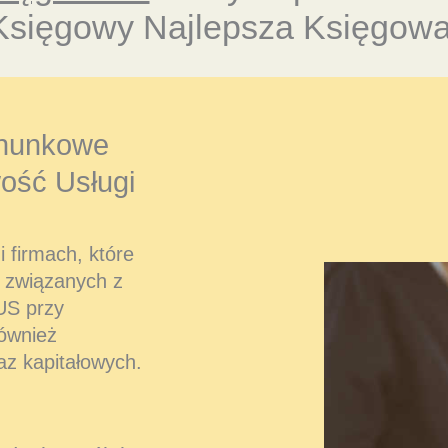
Księgowy Najlepsza Księgowa
hunkowe
ość Usługi
 firmach, które
 związanych z
US przy
również
az kapitałowych.