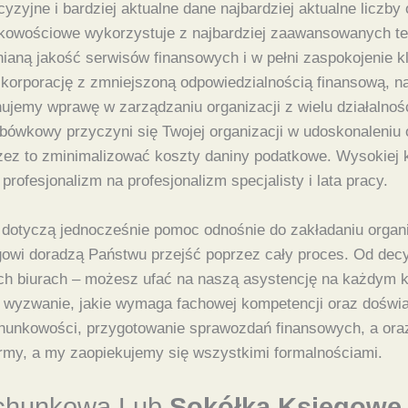
yzyjne i bardziej aktualne dane najbardziej aktualne liczby
nkowościowe wykorzystuje z najbardziej zaawansowanych te
ianą jakość serwisów finansowych i w pełni zaspokojenie kl
 korporację z zmniejszoną odpowiedzialnością finansową, n
jemy wprawę w zarządzaniu organizacji z wielu działalnoś
rbówkowy przyczyni się Twojej organizacji w udoskonaleniu
zez to zminimalizować koszty daniny podatkowe. Wysokiej k
rofesjonalizm na profesjonalizm specjalisty i lata pracy.
otyczą jednocześnie pomoc odnośnie do zakładaniu organiz
ęgowi doradzą Państwu przejść poprzez cały proces. Od dec
ch biurach – możesz ufać na naszą asystencję na każdym kro
ne wyzwanie, jakie wymaga fachowej kompetencji oraz dośw
chunkowości, przygotowanie sprawozdań finansowych, a oraz 
rmy, a my zaopiekujemy się wszystkimi formalnościami.
achunkowa Lub
Sokółka Księgowe