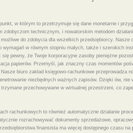
e punkt, w którym to przetrzymuje się dane monetarne i prz
m zdobyczom technicznym, i nowatorskim metodom działania,
ożliwe do zdobycia dla wszelkich przedsiębiorcy. Nasze of
o wymagań w równym stopniu małych, także i szerokich inst
ię pewny, że Twoje korporacyjne zasoby pieniężne pozosta
zacja papierów. Przemyśl, jak znaczny czas momentów poś
. Nasze biuro zakład księgowo-rachunkowe przeprowadza 
netrowanie niezbędnych ważnych zapisów. Dzięki ów, nie wy
 trzymane przechowywane w wirtualnej przestrzeni, co zape
niach rachunkowych to również automatyczne działanie pro
tycznie rozrachowywać dokumenty sprzedażowe, opracowy
zedsiębiorstwa finansista ma więcej dostępnego czasu na p