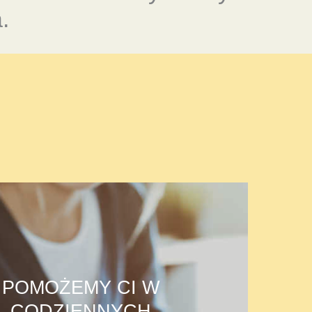
.
POMOŻEMY CI W
CODZIENNYCH