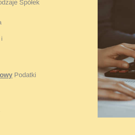
dzaje Spółek
a
i
kowy
Podatki
e