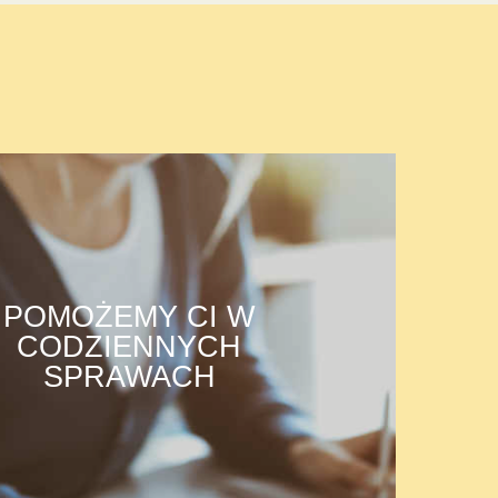
POMOŻEMY CI W
CODZIENNYCH
SPRAWACH