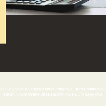
wo Księgowe Księgowy Usługi Księgowe Biuro Podatkowe Z
Rachunkowe
Online Biura Rachunkowe Biuro Księgowe