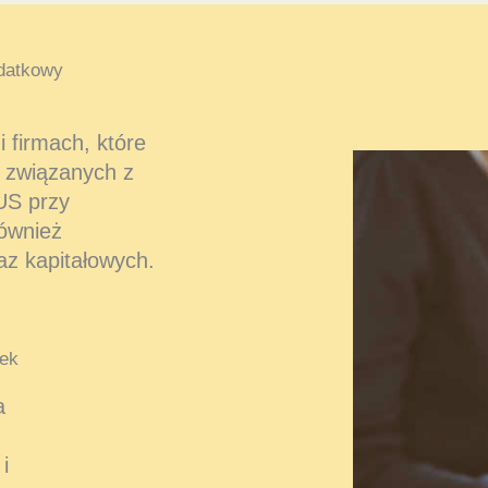
datkowy
 firmach, które
 związanych z
US przy
również
az kapitałowych.
ek
a
i