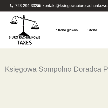
Przejdź
723 294 332
kontakt@ksiegowabiurorachunkowe.
do
treści
Strona główna
Oferta
Księgowa Sompolno Doradca P