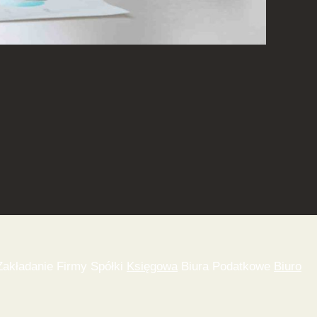
akładanie Firmy Spółki
Księgowa
Biura Podatkowe
Biuro