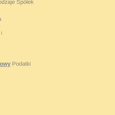
dzaje Spółek
a
i
kowy
Podatki
e