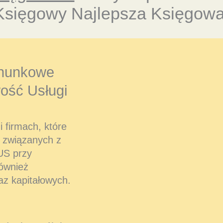
Księgowy Najlepsza Księgowa
hunkowe
ość Usługi
 firmach, które
 związanych z
US przy
również
az kapitałowych.