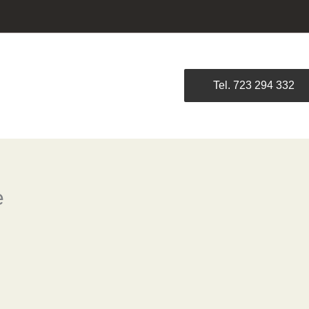
Tel. 723 294 332
e