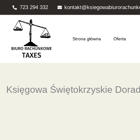
Przejdź
723 294 332
kontakt@ksiegowabiurorachunk
do
treści
Strona główna
Oferta
Księgowa Świętokrzyskie Dora