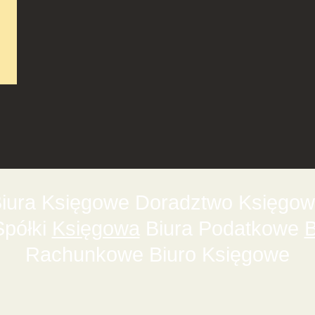
ura Księgowe Doradztwo Księgowe
Spółki
Księgowa
Biura Podatkowe
B
Rachunkowe Biuro Księgowe