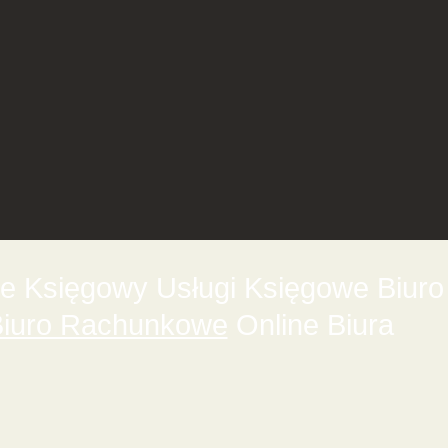
 Księgowy Usługi Księgowe Biuro
iuro Rachunkowe
Online Biura