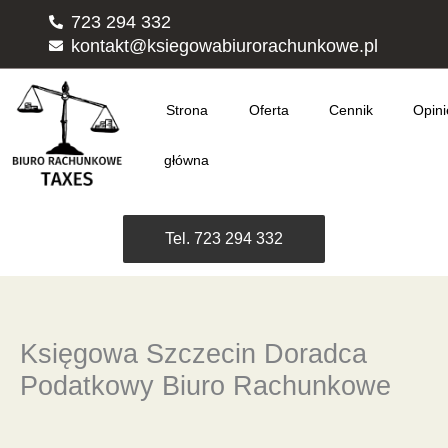
Przejdź
723 294 332
do
kontakt@ksiegowabiurorachunkowe.pl
treści
Strona
Oferta
Cennik
Opini
główna
Tel. 723 294 332
Księgowa Szczecin Doradca
Podatkowy Biuro Rachunkowe