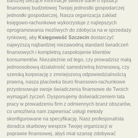
bardziej bieżące informacje świeże dane o sytuacji
finansowej budżetowej Twojej jednostki gospodarczej
jednostki gospodarczej. Nasza organizacja zakład
księgowo-rachunkowe wykorzystuje z najlepszych
oprogramowania możliwych do zdobycia na w sprzedaży
rynkowej, aby
Księgowość Szczecin
dostarczyć
najwyższą najbardziej niezawodną standard świadczeń
finansowych i kompletną zaspokojenie klientów
konsumentów. Niezależnie od tego, czy prowadzisz małą
jednoosobową działalność samodzielną biznesową, czy
szeroką korporację z zmniejszoną odpowiedzialnością
prawną, nasza placówka biuro finansowo-rachunkowe
przystosowuje swoje świadczenia finansowe do Twoich
wymagań życzeń. Dysponujemy doświadczeniem lata
pracy w prowadzeniu firm z odmiennych branż obszarów,
co umożliwia nam zapewniać usługi metody
skonfigurowane na specyfikację. Nasz profesjonalista
doradca skarbowy wesprze Twojej organizacji w
poprawie finansowej, abyś miał szansę zdobywać