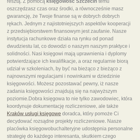
resztą. Z pomocą
księgowość Szczecin
temu
oszczędzasz czas oraz środki, a równocześnie masz
gwarancję, że Twoje finanse są w dobrych dobrych
rękach. Jednym z najistotniejszych aspektów kooperacji
z przedsiębiorstwem finansowym jest zaufanie. Nasze
instytucja rachunkowe działa na rynku od ponad
dwudziestu lat, co dowodzi o naszym naszym praktyce i
solidności. Nasi księgowi mają uprawnienia i dyplomy
potwierdzające ich kwalifikacje, a oraz regularnie biorą
udział w szkoleniach, by być na bieżąco z bieżąco z
najnowszymi regulacjami i nowinkami w dziedzinie
księgowości. Możesz pozostawać pewny, iż nasze
zadania księgowości znajdują się na najwyższym
poziomie.Dobra księgowa to nie tylko zawodowiec, która
koordynuje dokumentację rozliczeniowe, ale także
Kraków usługi księgowe
doradca, który pomoże Ci
decydować rozsądne projekty rozliczeniowe. Nasze
placówka księgowobuchalteryjne udostępnia personalne
strategię do każdego interesanta, skutkiem czego