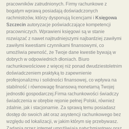
pracowników zatrudnionych. Firmy rachunkowe z
bogatym wprawą posiadają doświadczonych
rachmistrzów, którzy dysponują licencjami i
Księgowa
Szczecin
autoryzacje poświadczające kompetencji
pracowniczych. Wprawieni księgowi są w stanie
rozwiązać z nawet najtrudniejszymi najbardziej zawiłymi
zawiłymi kwestiami czynnikami finansowymi, co
umożliwia pewność, że Twoje dane kwestie bywają w
dobrych w odpowiednich dłoniach. Biuro
rachunkowościowe z więcej niż ponad dwudziestoletnim
doświadczeniem praktyką to zapewnienie
profesjonalizmu i solidności finansowej, co wpływa na
stabilność i równowagę finansową monetarną Twojej
jednostki gospodarczej.Firma rachunkowości świadczy
świadczenia w obrębie rejonie pełnej Polski, również
zdalnie, jak i stacjonarnie. Za sprawą temu posiadasz
dostęp do swoich akt oraz asystencji rachunkowego bez
względu od lokalizacji, w jakim którym się przebywasz.
Zadania przez internet umożliwiają natychmiastowy oraz