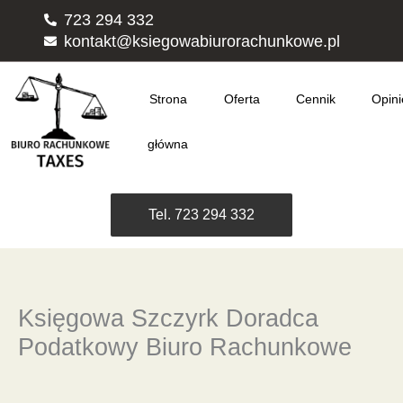
Przejdź
723 294 332
do
kontakt@ksiegowabiurorachunkowe.pl
treści
Strona
Oferta
Cennik
Opini
główna
Tel. 723 294 332
Księgowa Szczyrk Doradca
Podatkowy Biuro Rachunkowe