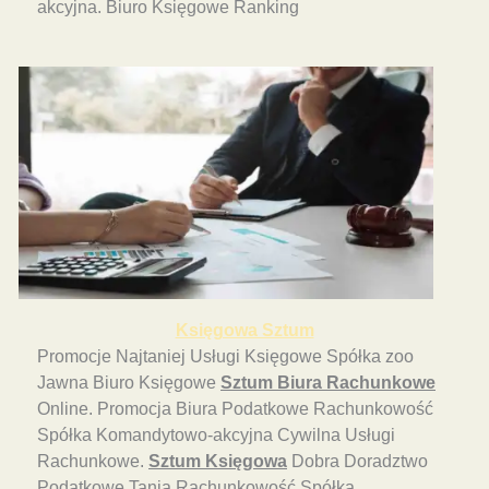
akcyjna. Biuro Księgowe Ranking
Księgowa Sztum
Promocje Najtaniej Usługi Księgowe Spółka zoo
Jawna Biuro Księgowe
Sztum Biura Rachunkowe
Online. Promocja Biura Podatkowe Rachunkowość
Spółka Komandytowo-akcyjna Cywilna Usługi
Rachunkowe.
Sztum Księgowa
Dobra Doradztwo
Podatkowe Tania Rachunkowość Spółka