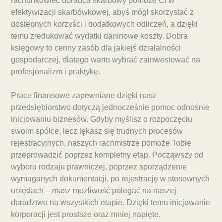
rachunkowiec doradca skarbowy pomoże Ci w
efektywizacji skarbówkowej, abyś mógł skorzystać z
dostępnych korzyści i dodatkowych odliczeń, a dzięki
temu zredukować wydatki daninowe koszty. Dobra
księgowy to cenny zasób dla jakiejś działalności
gospodarczej, dlatego warto wybrać zainwestować na
profesjonalizm i praktykę.
Prace finansowe zapewniane dzięki nasz
przedsiębiorstwo dotyczą jednocześnie pomoc odnośnie
inicjowaniu biznesów. Gdyby myślisz o rozpoczęciu
swoim spółce, lecz lękasz się trudnych procesów
rejestracyjnych, naszych rachmistrze pomoże Tobie
przeprowadzić poprzez kompletny etap. Począwszy od
wyboru rodzaju prawniczej, poprzez sporządzenie
wymaganych dokumentacji, po rejestrację w stosownych
urzędach – masz możliwość polegać na naszej
doradztwo na wszystkich etapie. Dzięki temu inicjowanie
korporacji jest prostsze oraz mniej napięte.