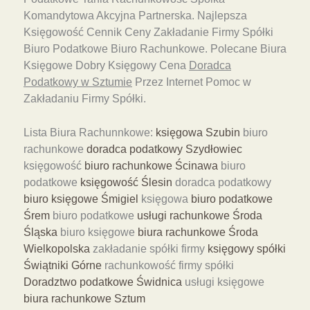
Komandytowa Akcyjna Partnerska. Najlepsza
Księgowość Cennik Ceny Zakładanie Firmy Spółki
Biuro Podatkowe Biuro Rachunkowe. Polecane Biura
Księgowe Dobry Księgowy Cena
Doradca
Podatkowy w Sztumie
Przez Internet Pomoc w
Zakładaniu Firmy Spółki.
Lista Biura Rachunnkowe:
księgowa Szubin
biuro
rachunkowe
doradca podatkowy Szydłowiec
księgowość
biuro rachunkowe Ścinawa
biuro
podatkowe
księgowość Ślesin
doradca podatkowy
biuro księgowe Śmigiel
księgowa
biuro podatkowe
Śrem
biuro podatkowe
usługi rachunkowe Środa
Śląska
biuro księgowe
biura rachunkowe Środa
Wielkopolska
zakładanie spółki firmy
księgowy spółki
Świątniki Górne
rachunkowość firmy spółki
Doradztwo podatkowe Świdnica
usługi księgowe
biura rachunkowe Sztum