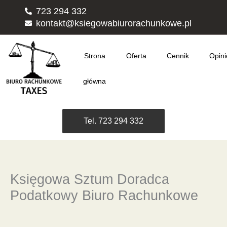
Przejdź
723 294 332
do
kontakt@ksiegowabiurorachunkowe.pl
treści
Strona
Oferta
Cennik
Opini
główna
Tel. 723 294 332
Księgowa Sztum Doradca
Podatkowy Biuro Rachunkowe