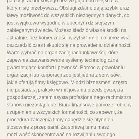
pomocy rachunkowego bez względu od miejsca, w
którym się przebywasz. Obsługi zdalne dają szybki oraz
łatwy możliwość do wszystkich niezbędnych danych, co
jest wyjątkowo wygodne w obecnym dzisiejszym
zabieganym świecie. Możesz śledzić własne środki na
aktualnie, bez konieczności wizyt w firmie, co umożliwia
oszczędzić czas i skupić się na prowadeniu działalności.
Warto wybrać na organizację rachunkowości, które
zapewnia zaawansowane systemy technologiczne,
gwarantujące komfort i pewność. Pomoc w powołaniu
organizacji lub korporacji zoo jest jedna z serwisów,
jakie oferują firmy księgowe. Młodzi biznesmeni często
nie posiadają praktyki w inicjowaniu przedsięwzięcia
gospodarczej, zatem asysta profesjonalnego rachmistrza
stanowi niezastąpione. Biuro finansowe pomoże Tobie w
uzupełnieniu wszystkich formalności, co zapewni, że
procedura założenia firmy odbędzie się płynnie i
stosownie z przepisami. Za sprawą temu masz
możliwość skoncentrować na rozwijaniu swojego