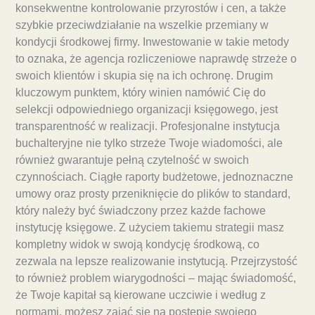
konsekwentne kontrolowanie przyrostów i cen, a także
szybkie przeciwdziałanie na wszelkie przemiany w
kondycji środkowej firmy. Inwestowanie w takie metody
to oznaka, że agencja rozliczeniowe naprawdę strzeże o
swoich klientów i skupia się na ich ochronę. Drugim
kluczowym punktem, który winien namówić Cię do
selekcji odpowiedniego organizacji księgowego, jest
transparentność w realizacji. Profesjonalne instytucja
buchalteryjne nie tylko strzeże Twoje wiadomości, ale
również gwarantuje pełną czytelność w swoich
czynnościach. Ciągłe raporty budżetowe, jednoznaczne
umowy oraz prosty przeniknięcie do plików to standard,
który należy być świadczony przez każde fachowe
instytucję księgowe. Z użyciem takiemu strategii masz
kompletny widok w swoją kondycję środkową, co
zezwala na lepsze realizowanie instytucją. Przejrzystość
to również problem wiarygodności – mając świadomość,
że Twoje kapitał są kierowane uczciwie i według z
normami, możesz zająć się na postępie swojego