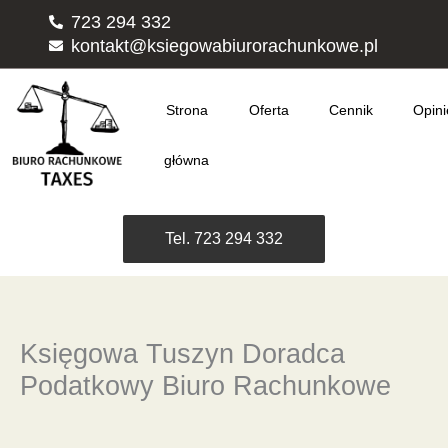
Przejdź
723 294 332
do
kontakt@ksiegowabiurorachunkowe.pl
treści
Strona
Oferta
Cennik
Opini
główna
Tel. 723 294 332
Księgowa Tuszyn Doradca
Podatkowy Biuro Rachunkowe