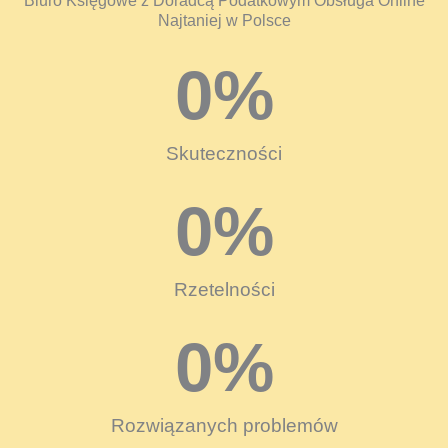
Biuro Księgowe z Doradcą Podatkowym Obsługa Online
Najtaniej w Polsce
0
%
Skuteczności
0
%
Rzetelności
0
%
Rozwiązanych problemów