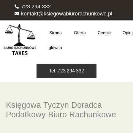
Przejdź
723 294 332
do
kontakt@ksiegowabiurorachunkowe.pl
treści
Strona
Oferta
Cennik
Opini
główna
Tel. 723 294 332
Księgowa Tyczyn Doradca
Podatkowy Biuro Rachunkowe